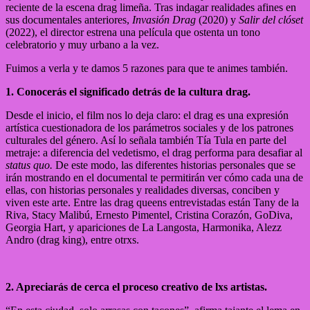
reciente de la escena drag limeña. Tras indagar realidades afines en
sus documentales anteriores,
Invasión Drag
(2020) y
Salir del clóset
(2022), el director estrena una película que ostenta un tono
celebratorio y muy urbano a la vez.
Fuimos a verla y te damos 5 razones para que te animes también.
1. Conocerás el significado detrás de la cultura drag.
Desde el inicio, el film nos lo deja claro: el drag es una expresión
artística cuestionadora de los parámetros sociales y de los patrones
culturales del género. Así lo señala también Tía Tula en parte del
metraje: a diferencia del vedetismo, el drag performa para desafiar al
status quo.
De este modo, las diferentes historias personales que se
irán mostrando en el documental te permitirán ver cómo cada una de
ellas, con historias personales y realidades diversas, conciben y
viven este arte. Entre las drag queens entrevistadas están Tany de la
Riva, Stacy Malibú, Ernesto Pimentel, Cristina Corazón, GoDiva,
Georgia Hart, y apariciones de La Langosta, Harmonika, Alezz
Andro (drag king), entre otrxs.
2. Apreciarás de cerca el proceso creativo de lxs artistas.