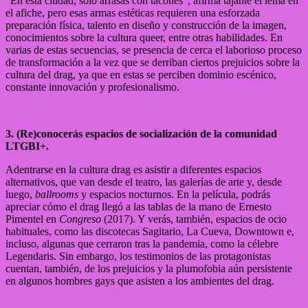
“En esta ciudad, solo arrasas con tacones”, afirma tajante el lema en
el afiche, pero esas armas estéticas requieren una esforzada
preparación física, talento en diseño y construcción de la imagen,
conocimientos sobre la cultura queer, entre otras habilidades. En
varias de estas secuencias, se presencia de cerca el laborioso proceso
de transformación a la vez que se derriban ciertos prejuicios sobre la
cultura del drag, ya que en estas se perciben dominio escénico,
constante innovación y profesionalismo.
3. (Re)conocerás espacios de socialización de la comunidad
LTGBI+.
Adentrarse en la cultura drag es asistir a diferentes espacios
alternativos, que van desde el teatro, las galerías de arte y, desde
luego,
ballrooms
y espacios nocturnos. En la película, podrás
apreciar cómo el drag llegó a las tablas de la mano de Ernesto
Pimentel en
Congreso
(2017). Y verás, también, espacios de ocio
habituales, como las discotecas Sagitario, La Cueva, Downtown e,
incluso, algunas que cerraron tras la pandemia, como la célebre
Legendaris. Sin embargo, los testimonios de las protagonistas
cuentan, también, de los prejuicios y la plumofobia aún persistente
en algunos hombres gays que asisten a los ambientes del drag.