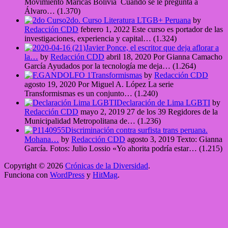
Movimiento Maricas Bolivia Cuando se le pregunta a
Álvaro…
(1.370)
2do. Curso Literatura LTGB+ Peruana
by
Redacción CDD
febrero 1, 2022
Este curso es portador de las
investigaciones, experiencia y capital…
(1.324)
Javier Ponce, el escritor que deja aflorar a
la…
by
Redacción CDD
abril 18, 2020
Por Gianna Camacho
García Ayudados por la tecnología me deja…
(1.264)
Transformismas
by
Redacción CDD
agosto 19, 2020
Por Miguel A. López La serie
Transformismas es un conjunto…
(1.240)
Declaración de Lima LGBTI
by
Redacción CDD
mayo 2, 2019
27 de los 39 Regidores de la
Municipalidad Metropolitana de…
(1.236)
Discriminación contra surfista trans peruana.
Mohana…
by
Redacción CDD
agosto 3, 2019
Texto: Gianna
García. Fotos: Julio Lossio «Yo ahorita podría estar…
(1.215)
Copyright © 2026
Crónicas de la Diversidad
.
Funciona con
WordPress
y
HitMag
.