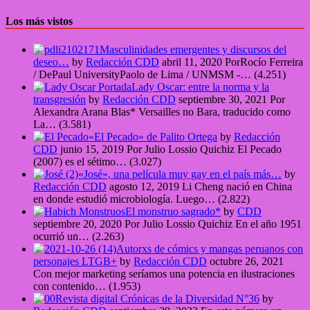
Los más vistos
Masculinidades emergentes y discursos del
deseo…
by
Redacción CDD
abril 11, 2020
PorRocío Ferreira
/ DePaul UniversityPaolo de Lima / UNMSM -…
(4.251)
Lady Oscar: entre la norma y la
transgresión
by
Redacción CDD
septiembre 30, 2021
Por
Alexandra Arana Blas* Versailles no Bara, traducido como
La…
(3.581)
«El Pecado» de Palito Ortega
by
Redacción
CDD
junio 15, 2019
Por Julio Lossio Quichiz El Pecado
(2007) es el sétimo…
(3.027)
«José», una película muy gay en el país más…
by
Redacción CDD
agosto 12, 2019
Li Cheng nació en China
en donde estudió microbiología. Luego…
(2.822)
El monstruo sagrado*
by
CDD
septiembre 20, 2020
Por Julio Lossio Quichiz En el año 1951
ocurrió un…
(2.263)
Autorxs de cómics y mangas peruanos con
personajes LTGB+
by
Redacción CDD
octubre 26, 2021
Con mejor marketing seríamos una potencia en ilustraciones
con contenido…
(1.953)
Revista digital Crónicas de la Diversidad N°36
by