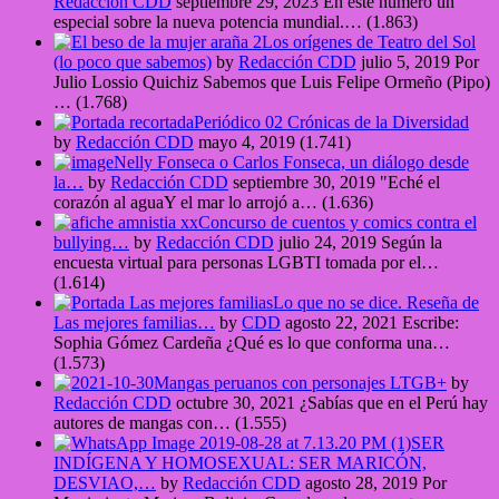
Redacción CDD
septiembre 29, 2023
En este número un
especial sobre la nueva potencia mundial.…
(1.863)
Los orígenes de Teatro del Sol
(lo poco que sabemos)
by
Redacción CDD
julio 5, 2019
Por
Julio Lossio Quichiz Sabemos que Luis Felipe Ormeño (Pipo)
…
(1.768)
Periódico 02 Crónicas de la Diversidad
by
Redacción CDD
mayo 4, 2019
(1.741)
Nelly Fonseca o Carlos Fonseca, un diálogo desde
la…
by
Redacción CDD
septiembre 30, 2019
"Eché el
corazón al aguaY el mar lo arrojó a…
(1.636)
Concurso de cuentos y comics contra el
bullying…
by
Redacción CDD
julio 24, 2019
Según la
encuesta virtual para personas LGBTI tomada por el…
(1.614)
Lo que no se dice. Reseña de
Las mejores familias…
by
CDD
agosto 22, 2021
Escribe:
Sophia Gómez Cardeña ¿Qué es lo que conforma una…
(1.573)
Mangas peruanos con personajes LTGB+
by
Redacción CDD
octubre 30, 2021
¿Sabías que en el Perú hay
autores de mangas con…
(1.555)
SER
INDÍGENA Y HOMOSEXUAL: SER MARICÓN,
DESVIAO,…
by
Redacción CDD
agosto 28, 2019
Por