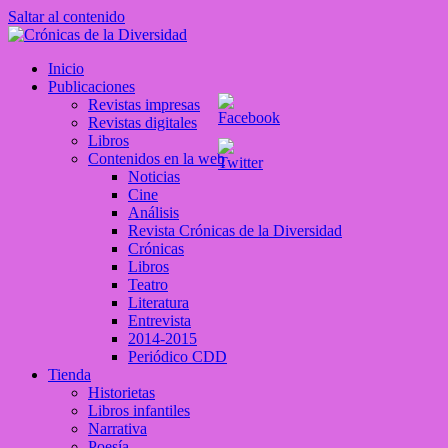
Saltar al contenido
Crónicas de la Diversidad
Inicio
Plataforma de comunicaciones sobre temas de cultura LGTB+
Publicaciones
peruana
Revistas impresas
Revistas digitales
Libros
Contenidos en la web
Noticias
Cine
Análisis
Revista Crónicas de la Diversidad
Crónicas
Libros
Teatro
Literatura
Entrevista
2014-2015
Periódico CDD
Tienda
Historietas
Libros infantiles
Narrativa
Poesía