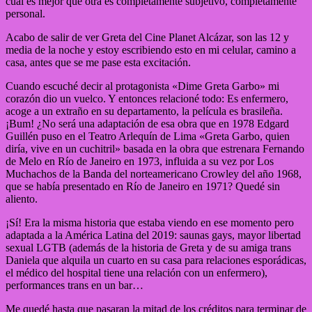
cual es mejor que otra es completamente subjetivo, completamente
personal.
Acabo de salir de ver Greta del Cine Planet Alcázar, son las 12 y
media de la noche y estoy escribiendo esto en mi celular, camino a
casa, antes que se me pase esta excitación.
Cuando escuché decir al protagonista «Dime Greta Garbo» mi
corazón dio un vuelco. Y entonces relacioné todo: Es enfermero,
acoge a un extraño en su departamento, la película es brasileña.
¡Bum! ¿No será una adaptación de esa obra que en 1978 Edgard
Guillén puso en el Teatro Arlequín de Lima «Greta Garbo, quien
diría, vive en un cuchitril» basada en la obra que estrenara Fernando
de Melo en Río de Janeiro en 1973, influida a su vez por Los
Muchachos de la Banda del norteamericano Crowley del año 1968,
que se había presentado en Río de Janeiro en 1971? Quedé sin
aliento.
¡Sí! Era la misma historia que estaba viendo en ese momento pero
adaptada a la América Latina del 2019: saunas gays, mayor libertad
sexual LGTB (además de la historia de Greta y de su amiga trans
Daniela que alquila un cuarto en su casa para relaciones esporádicas,
el médico del hospital tiene una relación con un enfermero),
performances trans en un bar…
Me quedé hasta que pasaran la mitad de los créditos para terminar de