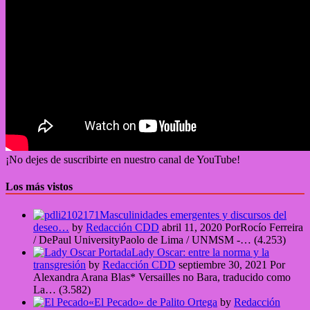
¡No dejes de suscribirte en nuestro canal de YouTube!
Los más vistos
Masculinidades emergentes y discursos del
deseo…
by
Redacción CDD
abril 11, 2020
PorRocío Ferreira
/ DePaul UniversityPaolo de Lima / UNMSM -…
(4.253)
Lady Oscar: entre la norma y la
transgresión
by
Redacción CDD
septiembre 30, 2021
Por
Alexandra Arana Blas* Versailles no Bara, traducido como
La…
(3.582)
«El Pecado» de Palito Ortega
by
Redacción