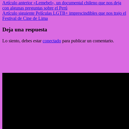
Artículo anterior
«Lemebel», un documental chileno que nos deja
con algunas preguntas sobre el Perú
Artículo siguiente
Películas LGTB+ imprescindibles que nos trajo el
Festival de Cine de Lima
Deja una respuesta
Lo siento, debes estar
conectado
para publicar un comentario.