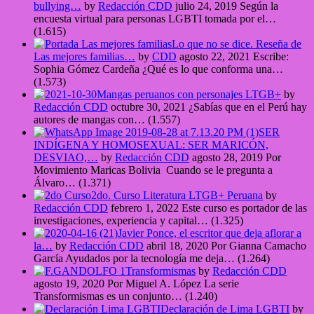
bullying…
by
Redacción CDD
julio 24, 2019
Según la
encuesta virtual para personas LGBTI tomada por el…
(1.615)
Lo que no se dice. Reseña de
Las mejores familias…
by
CDD
agosto 22, 2021
Escribe:
Sophia Gómez Cardeña ¿Qué es lo que conforma una…
(1.573)
Mangas peruanos con personajes LTGB+
by
Redacción CDD
octubre 30, 2021
¿Sabías que en el Perú hay
autores de mangas con…
(1.557)
SER
INDÍGENA Y HOMOSEXUAL: SER MARICÓN,
DESVIAO,…
by
Redacción CDD
agosto 28, 2019
Por
Movimiento Maricas Bolivia Cuando se le pregunta a
Álvaro…
(1.371)
2do. Curso Literatura LTGB+ Peruana
by
Redacción CDD
febrero 1, 2022
Este curso es portador de las
investigaciones, experiencia y capital…
(1.325)
Javier Ponce, el escritor que deja aflorar a
la…
by
Redacción CDD
abril 18, 2020
Por Gianna Camacho
García Ayudados por la tecnología me deja…
(1.264)
Transformismas
by
Redacción CDD
agosto 19, 2020
Por Miguel A. López La serie
Transformismas es un conjunto…
(1.240)
Declaración de Lima LGBTI
by