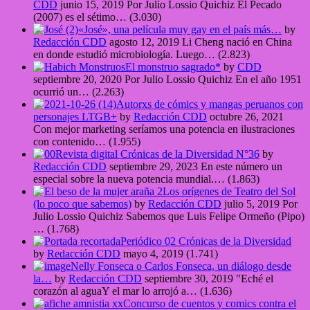
CDD
junio 15, 2019
Por Julio Lossio Quichiz El Pecado
(2007) es el sétimo…
(3.030)
«José», una película muy gay en el país más…
by
Redacción CDD
agosto 12, 2019
Li Cheng nació en China
en donde estudió microbiología. Luego…
(2.823)
El monstruo sagrado*
by
CDD
septiembre 20, 2020
Por Julio Lossio Quichiz En el año 1951
ocurrió un…
(2.263)
Autorxs de cómics y mangas peruanos con
personajes LTGB+
by
Redacción CDD
octubre 26, 2021
Con mejor marketing seríamos una potencia en ilustraciones
con contenido…
(1.955)
Revista digital Crónicas de la Diversidad N°36
by
Redacción CDD
septiembre 29, 2023
En este número un
especial sobre la nueva potencia mundial.…
(1.863)
Los orígenes de Teatro del Sol
(lo poco que sabemos)
by
Redacción CDD
julio 5, 2019
Por
Julio Lossio Quichiz Sabemos que Luis Felipe Ormeño (Pipo)
…
(1.768)
Periódico 02 Crónicas de la Diversidad
by
Redacción CDD
mayo 4, 2019
(1.741)
Nelly Fonseca o Carlos Fonseca, un diálogo desde
la…
by
Redacción CDD
septiembre 30, 2019
"Eché el
corazón al aguaY el mar lo arrojó a…
(1.636)
Concurso de cuentos y comics contra el