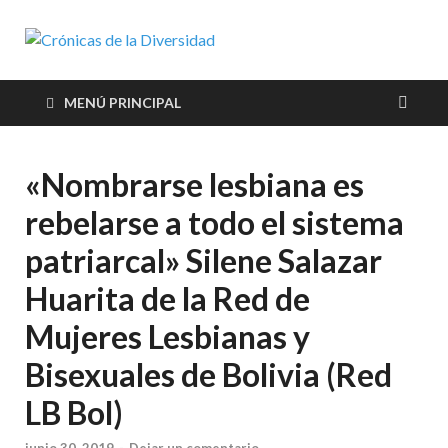
Crónicas de
Plataforma de comunicaciones
sobre temas de cultura LGTB+
la
peruana
MENÚ PRINCIPAL
Diversidad
«Nombrarse lesbiana es
rebelarse a todo el sistema
patriarcal» Silene Salazar
Huarita de la Red de
Mujeres Lesbianas y
Bisexuales de Bolivia (Red
LB Bol)