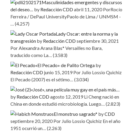
Masculinidades emergentes y discursos
del deseo…
by
Redacción CDD
abril 11, 2020
PorRocío
Ferreira / DePaul UniversityPaolo de Lima / UNMSM -
…
(4.257)
Lady Oscar: entre la norma y la
transgresión
by
Redacción CDD
septiembre 30, 2021
Por Alexandra Arana Blas* Versailles no Bara,
traducido como La…
(3.583)
«El Pecado» de Palito Ortega
by
Redacción CDD
junio 15, 2019
Por Julio Lossio Quichiz
El Pecado (2007) es el sétimo…
(3.034)
«José», una película muy gay en el país más…
by
Redacción CDD
agosto 12, 2019
Li Cheng nació en
China en donde estudió microbiología. Luego…
(2.823)
El monstruo sagrado*
by
CDD
septiembre 20, 2020
Por Julio Lossio Quichiz En el año
1951 ocurrió un…
(2.263)