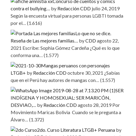
Concurso de cuentos y comics
contra el bullying…
by
Redacción CDD
julio 24, 2019
Según la encuesta virtual para personas LGBTI tomada
por el…
(1.616)
Lo que no se dice.
Reseña de Las mejores familias…
by
CDD
agosto 22,
2021
Escribe: Sophia Gómez Cardeña ¿Qué es lo que
conforma una…
(1.577)
Mangas peruanos con personajes
LTGB+
by
Redacción CDD
octubre 30, 2021
¿Sabías
que en el Perú hay autores de mangas con…
(1.557)
SER
INDÍGENA Y HOMOSEXUAL: SER MARICÓN,
DESVIAO,…
by
Redacción CDD
agosto 28, 2019
Por
Movimiento Maricas Bolivia Cuando se le pregunta a
Álvaro…
(1.372)
2do. Curso Literatura LTGB+ Peruana
by