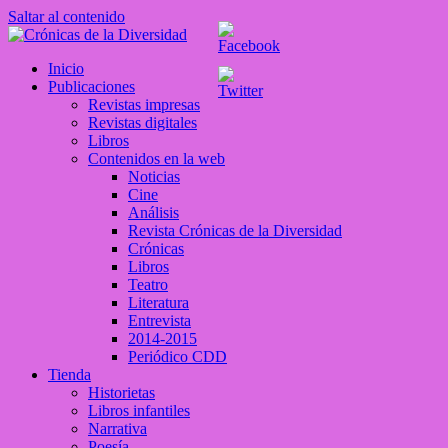
Saltar al contenido
Crónicas de la Diversidad
Inicio
Plataforma de comunicaciones sobre temas de cultura LGTB+
Publicaciones
peruana
Revistas impresas
Revistas digitales
Libros
Contenidos en la web
Noticias
Cine
Análisis
Revista Crónicas de la Diversidad
Crónicas
Libros
Teatro
Literatura
Entrevista
2014-2015
Periódico CDD
Tienda
Historietas
Libros infantiles
Narrativa
Poesía