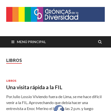
Crónicas de la
Plataforma de comunicaciones sobre temas de cultura LGTB+
peruana
Diversidad
MENÚ PRINCIPAL
LIBROS
LIBROS
Una visita rápida a la FIL
PorJulio Lossio Viviendo fuera de Lima, se me hace difícil
venir a la FIL. Aprovechando que debía hacer una
entrevista a Enoc Merino el lunes a las 2 p.m. y luego