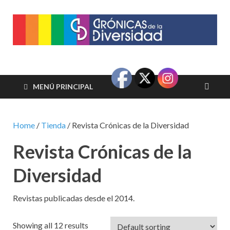
Crónicas de la
Plataforma de comunicaciones sobre temas de cultura LGTB+
peruana
Diversidad
MENÚ PRINCIPAL
Home
/
Tienda
/ Revista Crónicas de la Diversidad
Revista Crónicas de la
Diversidad
Revistas publicadas desde el 2014.
Showing all 12 results