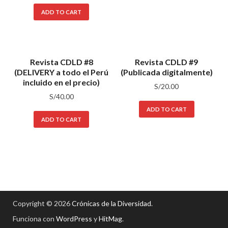
ADD TO CART
Revista CDLD #8
Revista CDLD #9
(DELIVERY a todo el Perú
(Publicada digitalmente)
incluido en el precio)
S/
20.00
S/
40.00
ADD TO CART
ADD TO CART
Copyright © 2026
Crónicas de la Diversidad
.
Funciona con
WordPress
y
HitMag
.