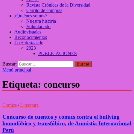
Revista Crónicas de la Diversidad
Carrito de compras
¿Quiénes somos?
Nuestra historia
Voluntariado
Audiovisuales
Reconocimientos
Lo + destacado
2023
PUBLICACIONES
Buscar:
Menú principal
Etiqueta:
concurso
Comics
/
Literatura
Concurso de cuentos y comics contra el bullying
homofóbico y transfóbico, de Amnistía Internacional
Perú