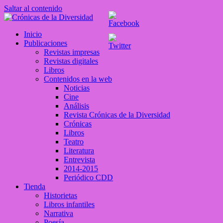
Saltar al contenido
Crónicas de la Diversidad
Inicio
Plataforma de comunicaciones sobre temas de cultura LGTB+
Publicaciones
peruana
Revistas impresas
Revistas digitales
Libros
Contenidos en la web
Noticias
Cine
Análisis
Revista Crónicas de la Diversidad
Crónicas
Libros
Teatro
Literatura
Entrevista
2014-2015
Periódico CDD
Tienda
Historietas
Libros infantiles
Narrativa
Poesía