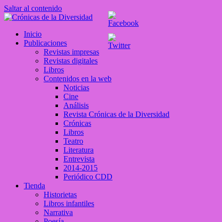
Saltar al contenido
Crónicas de la Diversidad
Inicio
Plataforma de comunicaciones sobre temas de cultura LGTB+
Publicaciones
peruana
Revistas impresas
Revistas digitales
Libros
Contenidos en la web
Noticias
Cine
Análisis
Revista Crónicas de la Diversidad
Crónicas
Libros
Teatro
Literatura
Entrevista
2014-2015
Periódico CDD
Tienda
Historietas
Libros infantiles
Narrativa
Poesía