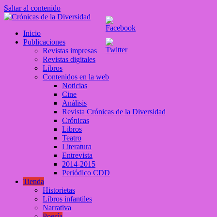
Saltar al contenido
Crónicas de la Diversidad
Inicio
Plataforma de comunicaciones sobre temas de cultura LGTB+
Publicaciones
peruana
Revistas impresas
Revistas digitales
Libros
Contenidos en la web
Noticias
Cine
Análisis
Revista Crónicas de la Diversidad
Crónicas
Libros
Teatro
Literatura
Entrevista
2014-2015
Periódico CDD
Tienda
Historietas
Libros infantiles
Narrativa
Poesía