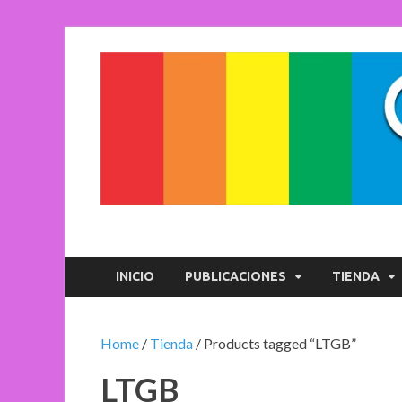
Crónicas de la Di
Plataforma de comunicaciones sobre temas de cul
INICIO
PUBLICACIONES
TIENDA
Home
/
Tienda
/ Products tagged “LTGB”
LTGB