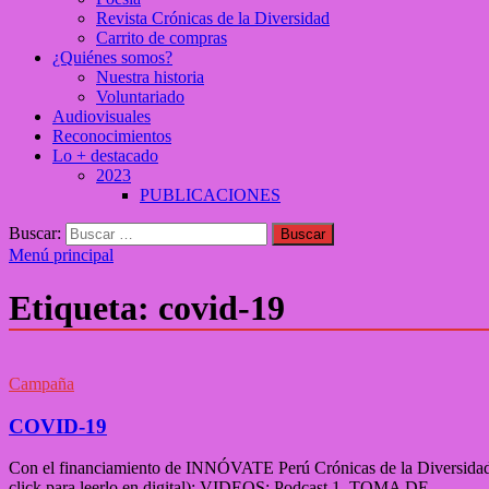
Revista Crónicas de la Diversidad
Carrito de compras
¿Quiénes somos?
Nuestra historia
Voluntariado
Audiovisuales
Reconocimientos
Lo + destacado
2023
PUBLICACIONES
Buscar:
Menú principal
Etiqueta:
covid-19
Campaña
COVID-19
Con el financiamiento de INNÓVATE Perú Crónicas de la Diversidad 
click para leerlo en digital): VIDEOS: Podcast 1. TOMA DE …