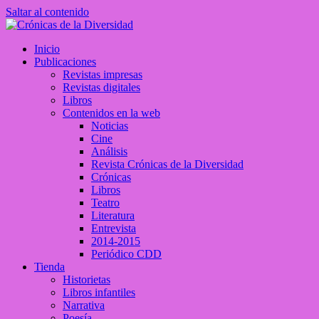
Saltar al contenido
Crónicas de la Diversidad
Inicio
Plataforma de comunicaciones sobre temas de cultura LGTB+ peruan
Publicaciones
Revistas impresas
Revistas digitales
Libros
Contenidos en la web
Noticias
Cine
Análisis
Revista Crónicas de la Diversidad
Crónicas
Libros
Teatro
Literatura
Entrevista
2014-2015
Periódico CDD
Tienda
Historietas
Libros infantiles
Narrativa
Poesía