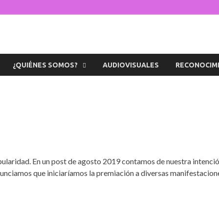
s de la Diversidad
icaciones sobre temas de cultura LGTB+ peruana
¿QUIÉNES SOMOS?
AUDIOVISUALES
RECONOCIM
pularidad. En un post de agosto 2019 contamos de nuestra intenci
nciamos que iniciaríamos la premiación a diversas manifestacion