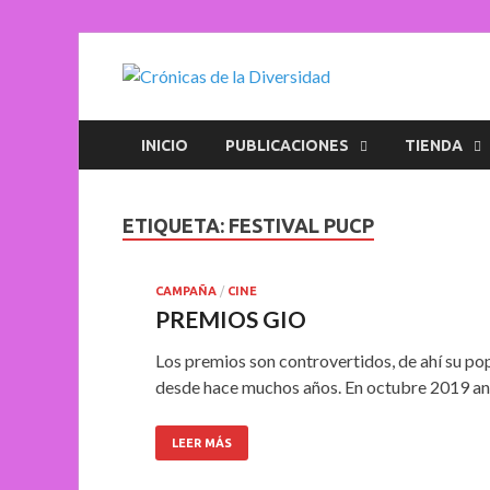
Crónica
Plataforma de comun
INICIO
PUBLICACIONES
TIENDA
ETIQUETA:
FESTIVAL PUCP
CAMPAÑA
/
CINE
PREMIOS GIO
Los premios son controvertidos, de ahí su po
desde hace muchos años. En octubre 2019 anu
LEER MÁS