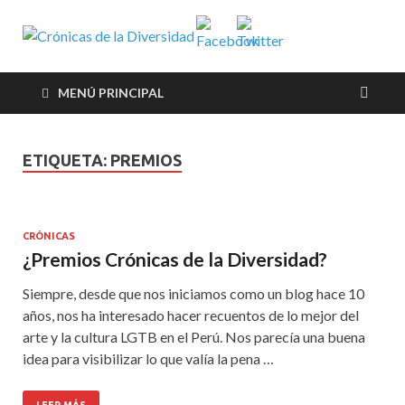
Crónicas de
Plataforma de comunicaciones
sobre temas de cultura LGTB+
la
peruana
MENÚ PRINCIPAL
Diversidad
ETIQUETA:
PREMIOS
CRÓNICAS
¿Premios Crónicas de la Diversidad?
Siempre, desde que nos iniciamos como un blog hace 10
años, nos ha interesado hacer recuentos de lo mejor del
arte y la cultura LGTB en el Perú. Nos parecía una buena
idea para visibilizar lo que valía la pena …
LEER MÁS