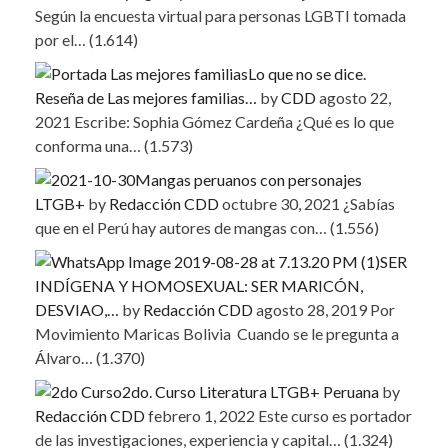
Según la encuesta virtual para personas LGBTI tomada
por el…
(1.614)
Lo que no se dice.
Reseña de Las mejores familias…
by
CDD
agosto 22,
2021
Escribe: Sophia Gómez Cardeña ¿Qué es lo que
conforma una…
(1.573)
Mangas peruanos con personajes
LTGB+
by
Redacción CDD
octubre 30, 2021
¿Sabías
que en el Perú hay autores de mangas con…
(1.556)
SER
INDÍGENA Y HOMOSEXUAL: SER MARICÓN,
DESVIAO,…
by
Redacción CDD
agosto 28, 2019
Por
Movimiento Maricas Bolivia Cuando se le pregunta a
Álvaro…
(1.370)
2do. Curso Literatura LTGB+ Peruana
by
Redacción CDD
febrero 1, 2022
Este curso es portador
de las investigaciones, experiencia y capital…
(1.324)