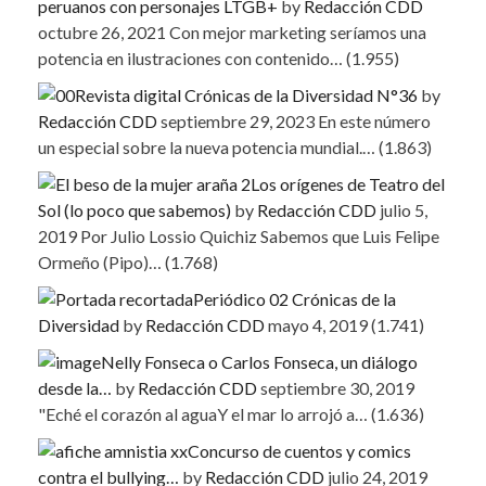
peruanos con personajes LTGB+
by
Redacción CDD
octubre 26, 2021
Con mejor marketing seríamos una
potencia en ilustraciones con contenido…
(1.955)
Revista digital Crónicas de la Diversidad N°36
by
Redacción CDD
septiembre 29, 2023
En este número
un especial sobre la nueva potencia mundial.…
(1.863)
Los orígenes de Teatro del
Sol (lo poco que sabemos)
by
Redacción CDD
julio 5,
2019
Por Julio Lossio Quichiz Sabemos que Luis Felipe
Ormeño (Pipo)…
(1.768)
Periódico 02 Crónicas de la
Diversidad
by
Redacción CDD
mayo 4, 2019
(1.741)
Nelly Fonseca o Carlos Fonseca, un diálogo
desde la…
by
Redacción CDD
septiembre 30, 2019
"Eché el corazón al aguaY el mar lo arrojó a…
(1.636)
Concurso de cuentos y comics
contra el bullying…
by
Redacción CDD
julio 24, 2019