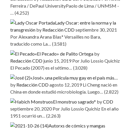
Ferreira / DePaul UniversityPaolo de Lima / UNMSM -
…
(4.252)
Lady Oscar: entre la norma y la
transgresión
by
Redacción CDD
septiembre 30, 2021
Por Alexandra Arana Blas* Versailles no Bara,
traducido como La…
(3.581)
«El Pecado» de Palito Ortega
by
Redacción CDD
junio 15, 2019
Por Julio Lossio Quichiz
El Pecado (2007) es el sétimo…
(3.028)
«José», una película muy gay en el país más…
by
Redacción CDD
agosto 12, 2019
Li Cheng nació en
China en donde estudió microbiología. Luego…
(2.822)
El monstruo sagrado*
by
CDD
septiembre 20, 2020
Por Julio Lossio Quichiz En el año
1951 ocurrió un…
(2.263)
Autorxs de cómics y mangas