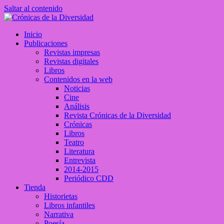
Saltar al contenido
Crónicas de la Diversidad
Inicio
Plataforma de comunicaciones sobre temas de cultura LGTB+ peruan
Publicaciones
Revistas impresas
Revistas digitales
Libros
Contenidos en la web
Noticias
Cine
Análisis
Revista Crónicas de la Diversidad
Crónicas
Libros
Teatro
Literatura
Entrevista
2014-2015
Periódico CDD
Tienda
Historietas
Libros infantiles
Narrativa
Poesía