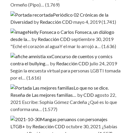
Ormeño (Pipo)…
(1.769)
Periódico 02 Crónicas de la
Diversidad
by
Redacción CDD
mayo 4, 2019
(1.741)
Nelly Fonseca o Carlos Fonseca, un diálogo
desde la…
by
Redacción CDD
septiembre 30, 2019
"Eché el corazón al aguaY el mar lo arrojó a…
(1.636)
Concurso de cuentos y comics
contra el bullying…
by
Redacción CDD
julio 24, 2019
Según la encuesta virtual para personas LGBTI tomada
por el…
(1.616)
Lo que no se dice.
Reseña de Las mejores familias…
by
CDD
agosto 22,
2021
Escribe: Sophia Gómez Cardeña ¿Qué es lo que
conforma una…
(1.577)
Mangas peruanos con personajes
LTGB+
by
Redacción CDD
octubre 30, 2021
¿Sabías