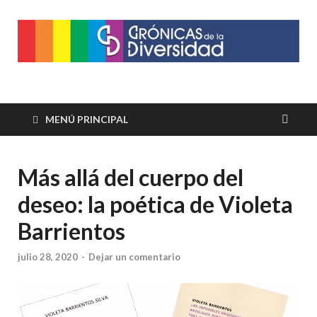
Crónicas de la
Plataforma de comunicaciones sobre temas de cultura LGTB+
peruana
Diversidad
MENÚ PRINCIPAL
Más allá del cuerpo del
deseo: la poética de Violeta
Barrientos
julio 28, 2020
-
Dejar un comentario