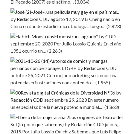
El Pecado (2007) es el sétimo…
(3.034)
«José», una película muy gay en el país más…
by
Redacción CDD
agosto 12, 2019
Li Cheng nació en
China en donde estudió microbiología. Luego…
(2.823)
El monstruo sagrado*
by
CDD
septiembre 20, 2020
Por Julio Lossio Quichiz En el año
1951 ocurrió un…
(2.263)
Autorxs de cómics y mangas
peruanos con personajes LTGB+
by
Redacción CDD
octubre 26, 2021
Con mejor marketing seríamos una
potencia en ilustraciones con contenido…
(1.955)
Revista digital Crónicas de la Diversidad N°36
by
Redacción CDD
septiembre 29, 2023
En este número
un especial sobre la nueva potencia mundial.…
(1.863)
Los orígenes de Teatro del
Sol (lo poco que sabemos)
by
Redacción CDD
julio 5,
2019
Por Julio Lossio Quichiz Sabemos que Luis Felipe