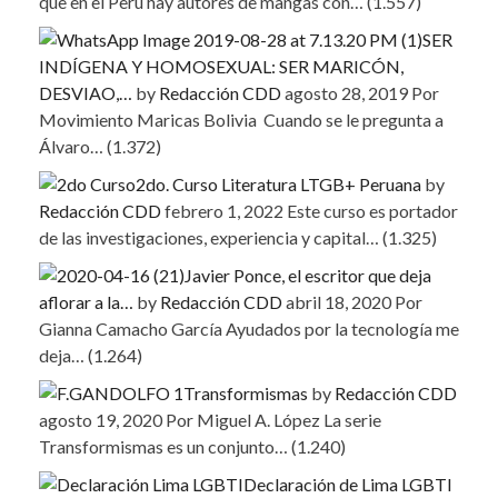
que en el Perú hay autores de mangas con…
(1.557)
SER
INDÍGENA Y HOMOSEXUAL: SER MARICÓN,
DESVIAO,…
by
Redacción CDD
agosto 28, 2019
Por
Movimiento Maricas Bolivia Cuando se le pregunta a
Álvaro…
(1.372)
2do. Curso Literatura LTGB+ Peruana
by
Redacción CDD
febrero 1, 2022
Este curso es portador
de las investigaciones, experiencia y capital…
(1.325)
Javier Ponce, el escritor que deja
aflorar a la…
by
Redacción CDD
abril 18, 2020
Por
Gianna Camacho García Ayudados por la tecnología me
deja…
(1.264)
Transformismas
by
Redacción CDD
agosto 19, 2020
Por Miguel A. López La serie
Transformismas es un conjunto…
(1.240)
Declaración de Lima LGBTI