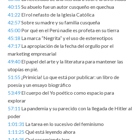
40:15
Su abuelo fue un autor cusqueño en quechua
41:22
El rol nefasto de la Iglesia Católica
42:57
Sobre su madre y su familia cusqueña
45:00
Por qué en el Perú nadie es profeta en su tierra
45:18
La marca “Negrita” y el uso de estereotipos
47:17
La apropiación de la fecha del orgullo por el
marketing empresarial
49:40
El papel del arte y la literatura para mantener las
utopías en pié.
51:55
¡Primicia! Lo que está por publicar: un libro de
poesía y un ensayo biográfico
53:49
El cuerpo del Yo poético como espacio para
explorar
57:11
La pandemia y su parecido con la llegada de Hitler al
poder
1:01:31
La tarea en lo sucesivo del feminismo
1:11:25
Qué está leyendo ahora
1:14:35
Qué recomienda leer