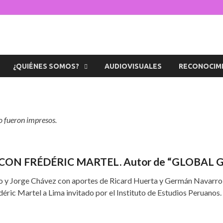
s de la Diversidad
icaciones sobre temas de cultura LGTB+ peruana
¿QUIÉNES SOMOS?
AUDIOVISUALES
RECONOCIM
o fueron impresos.
N FRÉDÉRIC MARTEL. Autor de “GLOBAL 
sio y Jorge Chávez con aportes de Ricard Huerta y Germán Navarro 
édéric Martel a Lima invitado por el Instituto de Estudios Peruanos.