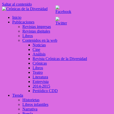
Saltar al contenido
Crónicas de la Diversidad
Inicio
Plataforma de comunicaciones sobre temas de cultura LGTB+
Publicaciones
peruana
Revistas impresas
Revistas digitales
Libros
Contenidos en la web
Noticias
Cine
Análisis
Revista Crónicas de la Diversidad
Crónicas
Libros
Teatro
Literatura
Entrevista
2014-2015
Periódico CDD
Tienda
Historietas
Libros infantiles
Narrativa
Poesía