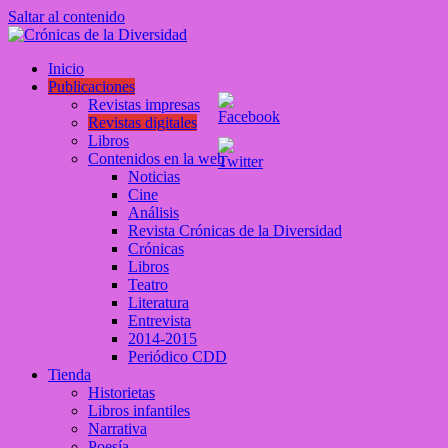
Saltar al contenido
Crónicas de la Diversidad
Inicio
Plataforma de comunicaciones sobre temas de cultura LGTB+
Publicaciones
peruana
Revistas impresas
Revistas digitales
Libros
Contenidos en la web
Noticias
Cine
Análisis
Revista Crónicas de la Diversidad
Crónicas
Libros
Teatro
Literatura
Entrevista
2014-2015
Periódico CDD
Tienda
Historietas
Libros infantiles
Narrativa
Poesía