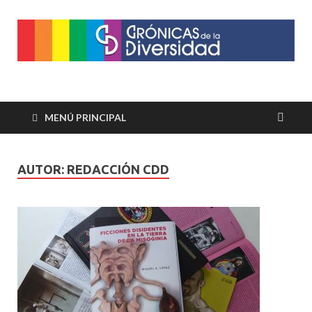
Crónicas de la
Plataforma de comunicaciones sobre temas de cultura LGTB+
peruana
Diversidad
MENÚ PRINCIPAL
AUTOR:
REDACCIÓN CDD