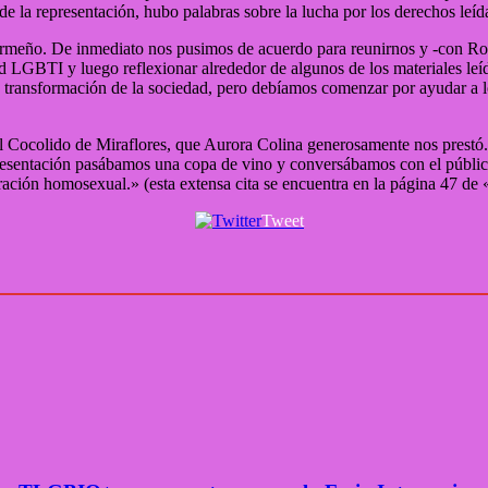
de la representación, hubo palabras sobre la lucha por los derechos leí
a Ormeño. De inmediato nos pusimos de acuerdo para reunirnos y -con R
ad LGBTI y luego reflexionar alrededor de algunos de los materiales le
a transformación de la sociedad, pero debíamos comenzar por ayudar a l
el Cocolido de Miraflores, que Aurora Colina generosamente nos prestó
presentación pasábamos una copa de vino y conversábamos con el públi
eración homosexual.» (esta extensa cita se encuentra en la página 47 de 
Tweet