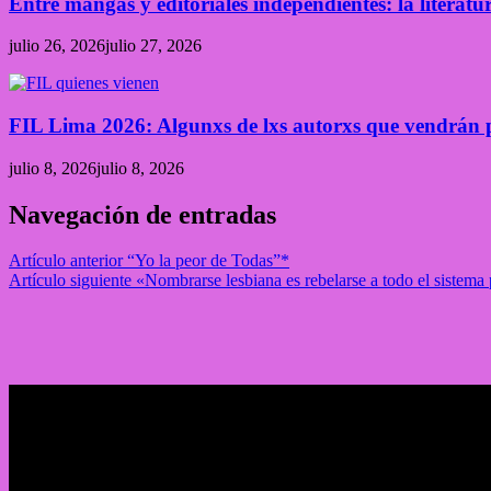
Entre mangas y editoriales independientes: la liter
julio 26, 2026
julio 27, 2026
FIL Lima 2026: Algunxs de lxs autorxs que vendrán p
julio 8, 2026
julio 8, 2026
Navegación de entradas
Artículo anterior
“Yo la peor de Todas” *
Artículo siguiente
«Nombrarse lesbiana es rebelarse a todo el sistema