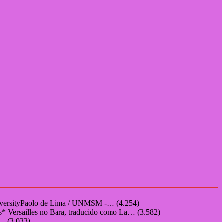
niversityPaolo de Lima / UNMSM -…
(4.254)
s* Versailles no Bara, traducido como La…
(3.582)
o…
(3.033)