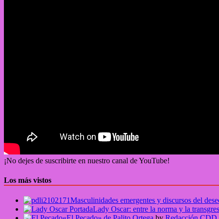
¡No dejes de suscribirte en nuestro canal de YouTube!
Los más vistos
Masculinidades emergentes y discursos del de
Lady Oscar: entre la norma y la transgre
«El Pecado» de Palito Ortega
by
Redacción CDD