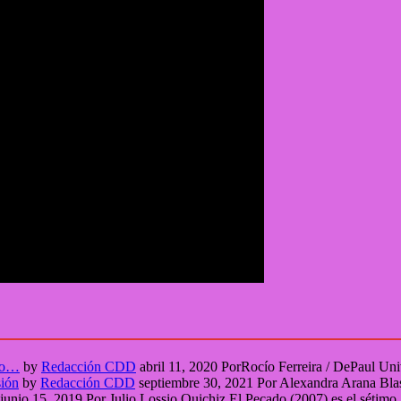
seo…
by
Redacción CDD
abril 11, 2020
PorRocío Ferreira / DePaul U
sión
by
Redacción CDD
septiembre 30, 2021
Por Alexandra Arana Bla
junio 15, 2019
Por Julio Lossio Quichiz El Pecado (2007) es el sétim