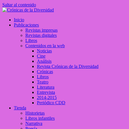
Saltar al contenido
Crónicas de la Diversidad
Inicio
Plataforma de comunicaciones sobre temas de cultura LGTB+ peruan
Publicaciones
Revistas impresas
Revistas digitales
Libros
Contenidos en la web
Noticias
Cine
Análisis
Revista Crónicas de la Diversidad
Crónicas
Libros
Teatro
Literatura
Entrevista
2014-2015
Periódico CDD
Tienda
Historietas
Libros infantiles
Narrativa
Poesía