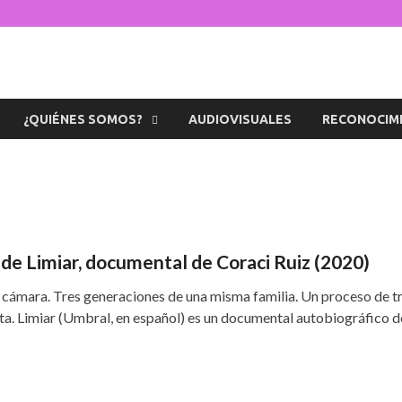
s de la Diversidad
icaciones sobre temas de cultura LGTB+ peruana
¿QUIÉNES SOMOS?
AUDIOVISUALES
RECONOCIM
a de Limiar, documental de Coraci Ruiz (2020)
cámara. Tres generaciones de una misma familia. Un proceso de tr
ita. Limiar (Umbral, en español) es un documental autobiográfico 