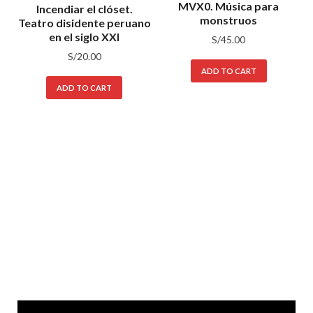
MVX0. Música para
Incendiar el clóset.
monstruos
Teatro disidente peruano
en el siglo XXI
S/
45.00
S/
20.00
ADD TO CART
ADD TO CART