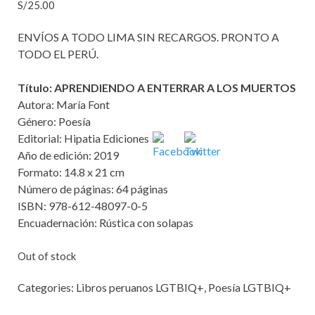
S/
25.00
ENVÍOS A TODO LIMA SIN RECARGOS. PRONTO A
TODO EL PERÚ.
Título:
A
PRENDIENDO A ENTERRAR A LOS MUERTOS
Autora: María Font
Género:
P
oesía
Editorial: Hipatia Ediciones
Año de edición: 2019
Formato
: 14.8
x 21
cm
N
úmero
de páginas: 64
páginas
ISBN: 978-612-48097-0-5
Encuadernación: Rústica con solapas
Out of stock
Categories:
Libros peruanos LGTBIQ+
,
Poesía LGTBIQ+