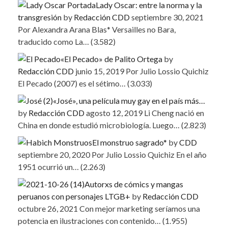
Lady Oscar: entre la norma y la
transgresión
by
Redacción CDD
septiembre 30, 2021
Por Alexandra Arana Blas* Versailles no Bara,
traducido como La…
(3.582)
«El Pecado» de Palito Ortega
by
Redacción CDD
junio 15, 2019
Por Julio Lossio Quichiz
El Pecado (2007) es el sétimo…
(3.033)
«José», una película muy gay en el país más…
by
Redacción CDD
agosto 12, 2019
Li Cheng nació en
China en donde estudió microbiología. Luego…
(2.823)
El monstruo sagrado*
by
CDD
septiembre 20, 2020
Por Julio Lossio Quichiz En el año
1951 ocurrió un…
(2.263)
Autorxs de cómics y mangas
peruanos con personajes LTGB+
by
Redacción CDD
octubre 26, 2021
Con mejor marketing seríamos una
potencia en ilustraciones con contenido…
(1.955)