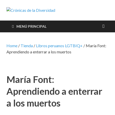
Crónicas de
Plataforma de comunicaciones
sobre temas de cultura LGTB+
la
peruana
MENÚ PRINCIPAL
Diversidad
Home
/
Tienda
/
Libros peruanos LGTBIQ+
/ María Font:
Aprendiendo a enterrar a los muertos
María Font:
Aprendiendo a enterrar
a los muertos