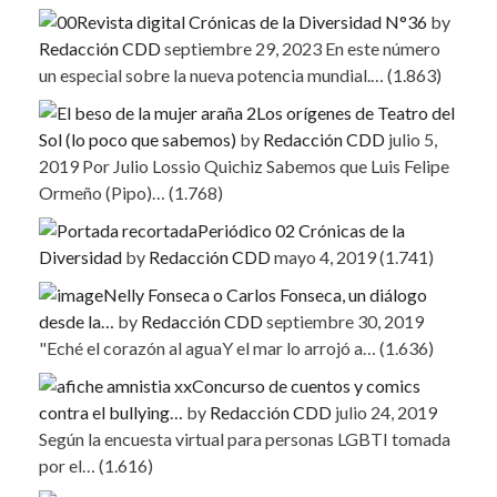
Revista digital Crónicas de la Diversidad N°36
by
Redacción CDD
septiembre 29, 2023
En este número
un especial sobre la nueva potencia mundial.…
(1.863)
Los orígenes de Teatro del
Sol (lo poco que sabemos)
by
Redacción CDD
julio 5,
2019
Por Julio Lossio Quichiz Sabemos que Luis Felipe
Ormeño (Pipo)…
(1.768)
Periódico 02 Crónicas de la
Diversidad
by
Redacción CDD
mayo 4, 2019
(1.741)
Nelly Fonseca o Carlos Fonseca, un diálogo
desde la…
by
Redacción CDD
septiembre 30, 2019
"Eché el corazón al aguaY el mar lo arrojó a…
(1.636)
Concurso de cuentos y comics
contra el bullying…
by
Redacción CDD
julio 24, 2019
Según la encuesta virtual para personas LGBTI tomada
por el…
(1.616)