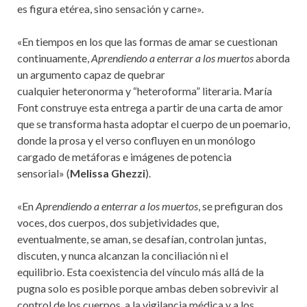
es figura etérea, sino sensación y carne».
«
En
tiempos
en
los
que las formas de amar se cuestionan
continuamente,
Aprendiendo a enterrar a los muertos
aborda
un argumento capaz de quebrar
cualquier
heteronorma
y
“
heteroforma
”
literaria.
María
Font construye esta entrega a partir de una carta de amor
que se transforma hasta adoptar el cuerpo
de un poemario,
donde la prosa y el verso confluyen en un monólogo
cargado de metáforas e imágenes de potencia
sensorial
»
(
Melissa
Ghezzi
).
«En
Aprendiendo a enterrar a los muertos
, se prefiguran dos
voces, dos cuerpos, dos subjetividades que,
eventualmente, se aman, se desafían, controlan juntas,
discuten
,
y nunca alcanzan la conciliación ni
e
l
equilibrio.
Esta coexistencia del vínculo más allá de la
pugna solo es posible porque ambas deben sobrevivir al
control de los cuerpos, a la vigilancia médica y a los