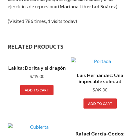
ejercicios de represión
»
(
Mariana Libertad Suárez
).
(Visited 786 times, 1 visits today)
RELATED PRODUCTS
Lakita: Dorita y el dragón
Luis Hernández: Una
S/
49.00
impecable soledad
S/
49.00
ADD TO CART
ADD TO CART
Rafael García-Godos: