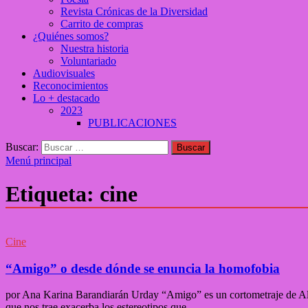
Revista Crónicas de la Diversidad
Carrito de compras
¿Quiénes somos?
Nuestra historia
Voluntariado
Audiovisuales
Reconocimientos
Lo + destacado
2023
PUBLICACIONES
Buscar:
Menú principal
Etiqueta:
cine
Cine
“Amigo” o desde dónde se enuncia la homofobia
por Ana Karina Barandiarán Urday “Amigo” es un cortometraje de Ala
que nos trae exacerba los estereotipos que …