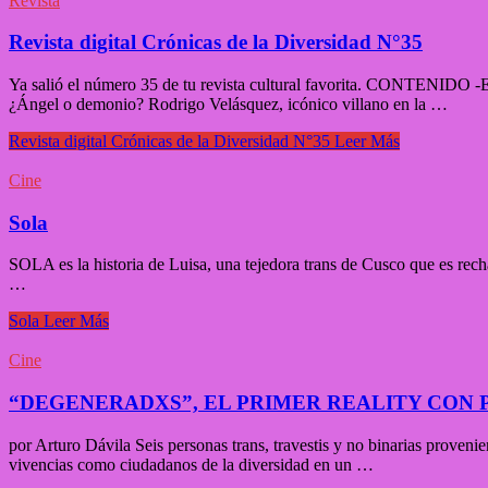
Revista
Revista digital Crónicas de la Diversidad N°35
Ya salió el número 35 de tu revista cultural favorita. CONTENIDO 
¿Ángel o demonio? Rodrigo Velásquez, icónico villano en la …
Revista digital Crónicas de la Diversidad N°35
Leer Más
Cine
Sola
SOLA es la historia de Luisa, una tejedora trans de Cusco que es rech
…
Sola
Leer Más
Cine
“DEGENERADXS”, EL PRIMER REALITY CON 
por Arturo Dávila Seis personas trans, travestis y no binarias prove
vivencias como ciudadanos de la diversidad en un …