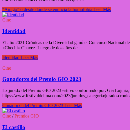
“Amigo” o desde dónde se enuncia la homofobia
Leer Más
Cine
Identidad
El año 2021 Crónicas de la Diversidad ganó el Concurso Nacional de 
«Chechi» Chavez. Luego de dos años de …
Identidad
Leer Más
Cine
Ganadorxs del Premio GIO 2023
Lx juradx del Premio GIO 2023 estuvo conformado por: Gia Lujuria,
https://www.festivaldelima.com/2023/jurados_categoria/jurado-cronica
Ganadorxs del Premio GIO 2023
Leer Más
Cine
/
Premios GIO
El castillo