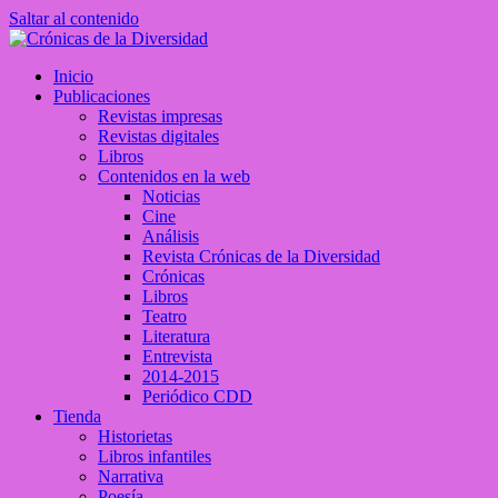
Saltar al contenido
Crónicas de la Diversidad
Inicio
Plataforma de comunicaciones sobre temas de cultura LGTB+ peruan
Publicaciones
Revistas impresas
Revistas digitales
Libros
Contenidos en la web
Noticias
Cine
Análisis
Revista Crónicas de la Diversidad
Crónicas
Libros
Teatro
Literatura
Entrevista
2014-2015
Periódico CDD
Tienda
Historietas
Libros infantiles
Narrativa
Poesía