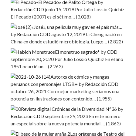
«El Pecado» de Palito Ortega
by
Redacción CDD
junio 15, 2019
Por Julio Lossio Quichiz
El Pecado (2007) es el sétimo…
(3.028)
«José», una película muy gay en el país más…
by
Redacción CDD
agosto 12, 2019
Li Cheng nació en
China en donde estudió microbiología. Luego…
(2.822)
El monstruo sagrado*
by
CDD
septiembre 20, 2020
Por Julio Lossio Quichiz En el año
1951 ocurrió un…
(2.263)
Autorxs de cómics y mangas
peruanos con personajes LTGB+
by
Redacción CDD
octubre 26, 2021
Con mejor marketing seríamos una
potencia en ilustraciones con contenido…
(1.955)
Revista digital Crónicas de la Diversidad N°36
by
Redacción CDD
septiembre 29, 2023
En este número
un especial sobre la nueva potencia mundial.…
(1.863)
Los orígenes de Teatro del