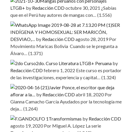
Mangas peruanos con personajes
LTGB+
by
Redacción CDD
octubre 30, 2021
¿Sabías
que en el Perú hay autores de mangas con…
(1.556)
SER
INDÍGENA Y HOMOSEXUAL: SER MARICÓN,
DESVIAO,…
by
Redacción CDD
agosto 28, 2019
Por
Movimiento Maricas Bolivia Cuando se le pregunta a
Álvaro…
(1.371)
2do. Curso Literatura LTGB+ Peruana
by
Redacción CDD
febrero 1, 2022
Este curso es portador
de las investigaciones, experiencia y capital…
(1.324)
Javier Ponce, el escritor que deja
aflorar a la…
by
Redacción CDD
abril 18, 2020
Por
Gianna Camacho García Ayudados por la tecnología me
deja…
(1.264)
Transformismas
by
Redacción CDD
agosto 19, 2020
Por Miguel A. López La serie