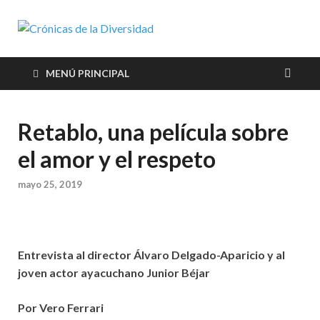
Crónicas de
Plataforma de comunicaciones
sobre temas de cultura LGTB+
la
peruana
MENÚ PRINCIPAL
Diversidad
Retablo, una película sobre
el amor y el respeto
mayo 25, 2019
Entrevista al director Álvaro Delgado-Aparicio y al
joven actor ayacuchano Junior Béjar
Por Vero Ferrari