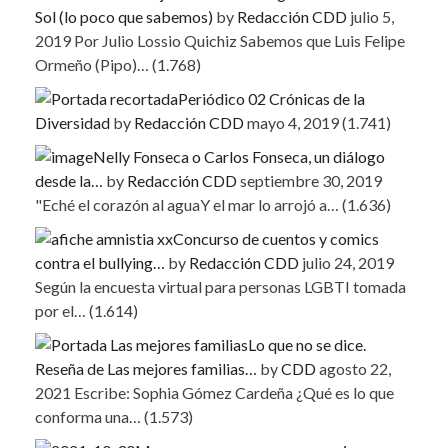
Sol (lo poco que sabemos)
by
Redacción CDD
julio 5,
2019
Por Julio Lossio Quichiz Sabemos que Luis Felipe
Ormeño (Pipo)…
(1.768)
Periódico 02 Crónicas de la
Diversidad
by
Redacción CDD
mayo 4, 2019
(1.741)
Nelly Fonseca o Carlos Fonseca, un diálogo
desde la…
by
Redacción CDD
septiembre 30, 2019
"Eché el corazón al aguaY el mar lo arrojó a…
(1.636)
Concurso de cuentos y comics
contra el bullying…
by
Redacción CDD
julio 24, 2019
Según la encuesta virtual para personas LGBTI tomada
por el…
(1.614)
Lo que no se dice.
Reseña de Las mejores familias…
by
CDD
agosto 22,
2021
Escribe: Sophia Gómez Cardeña ¿Qué es lo que
conforma una…
(1.573)