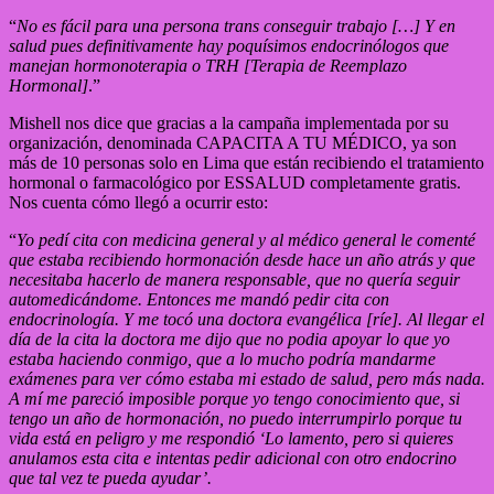
“
No es fácil para una persona trans conseguir trabajo […] Y en
salud pues definitivamente hay poquísimos endocrinólogos que
manejan hormonoterapia o TRH [Terapia de Reemplazo
Hormonal]
.”
Mishell nos dice que gracias a la campaña implementada por su
organización, denominada CAPACITA A TU MÉDICO, ya son
más de 10 personas solo en Lima que están recibiendo el tratamiento
hormonal o farmacológico por ESSALUD completamente gratis.
Nos cuenta cómo llegó a ocurrir esto:
“
Yo pedí cita con medicina general y al médico general le comenté
que estaba recibiendo hormonación desde hace un año atrás y que
necesitaba hacerlo de manera responsable, que no quería seguir
automedicándome. Entonces me mandó pedir cita con
endocrinología. Y me tocó una doctora evangélica [ríe]. Al llegar el
día de la cita la doctora me dijo que no podia apoyar lo que yo
estaba haciendo conmigo, que a lo mucho podría mandarme
exámenes para ver cómo estaba mi estado de salud, pero más nada.
A mí me pareció imposible porque yo tengo conocimiento que, si
tengo un año de hormonación, no puedo interrumpirlo porque tu
vida está en peligro y me respondió ‘Lo lamento, pero si quieres
anulamos esta cita e intentas pedir adicional con otro endocrino
que tal vez te pueda ayudar’.