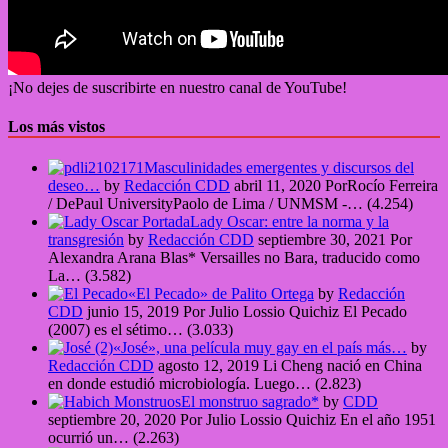
¡No dejes de suscribirte en nuestro canal de YouTube!
Los más vistos
Masculinidades emergentes y discursos del
deseo…
by
Redacción CDD
abril 11, 2020
PorRocío Ferreira
/ DePaul UniversityPaolo de Lima / UNMSM -…
(4.254)
Lady Oscar: entre la norma y la
transgresión
by
Redacción CDD
septiembre 30, 2021
Por
Alexandra Arana Blas* Versailles no Bara, traducido como
La…
(3.582)
«El Pecado» de Palito Ortega
by
Redacción
CDD
junio 15, 2019
Por Julio Lossio Quichiz El Pecado
(2007) es el sétimo…
(3.033)
«José», una película muy gay en el país más…
by
Redacción CDD
agosto 12, 2019
Li Cheng nació en China
en donde estudió microbiología. Luego…
(2.823)
El monstruo sagrado*
by
CDD
septiembre 20, 2020
Por Julio Lossio Quichiz En el año 1951
ocurrió un…
(2.263)