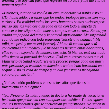
analizar y te doy cita para que regreses en 15 días’ y me dio cita de
manera regular.
«
Entonces, cuando yo volví a mi cita, la doctora ya había visto el
CD, había leído. Tú sabes que los endocrinólogos jóvenes son muy
curiosos. En realidad todos los seres humanos somos curiosos pero
pienso que los médicos a su edad están con todo el ímpetu de
conocer e investigar sobre nuevos campos en su carrera. Bueno, ya
estaba empapada del tema y le pareció apasionante. Me sorprendió
cuando me indicó con toda seguridad ‘Súbete a la balanza’. Me
talló, me pesó y me recetó [sonríe]. Ahí me di cuenta que si tú
concientizas a tu médico y le brindas las herramientas adecuadas,
ellos van a responder de manera correcta. Si bien no está normado
ellos tienen la potestad de hacerlo. Está en nuestras manos que el
Ministerio de Salud regularice este proceso porque cada día más y
más peruanos ya estamos recibiendo el tratamiento hormonal en el
seguro. Esto es cosa de tiempo y en ello ya estamos trabajando
como organización.
”
¿No has tenido problemas en estos tres años que tienes de
tratamiento en el Seguro?
“
No. Ninguno. Es más, cuando la doctora ha salido de vacaciones
he tenido que pedir cita con cualquier otro médico. Y ellos siguen
con las indicaciones que se encuentran ya registradas. No saben ni
por qué ni nada, no entienden, ni preguntan nada, solo leen en la