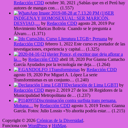
Redacción CDD
octubre 30, 2021
¿Sabías que en el Perú hay
autores de mangas con…
(1.557)
SER
INDÍGENA Y HOMOSEXUAL: SER MARICÓN,
DESVIAO,…
by
Redacción CDD
agosto 28, 2019
Por
Movimiento Maricas Bolivia Cuando se le pregunta a
Álvaro…
(1.371)
2do. Curso Literatura LTGB+ Peruana
by
Redacción CDD
febrero 1, 2022
Este curso es portador de las
investigaciones, experiencia y capital…
(1.325)
Javier Ponce, el escritor que deja aflorar a
la…
by
Redacción CDD
abril 18, 2020
Por Gianna Camacho
García Ayudados por la tecnología me deja…
(1.264)
Transformismas
by
Redacción CDD
agosto 19, 2020
Por Miguel A. López La serie
Transformismas es un conjunto…
(1.240)
Declaración de Lima LGBTI
by
Redacción CDD
mayo 2, 2019
27 de los 39 Regidores de la
Municipalidad Metropolitana de…
(1.237)
Discriminación contra surfista trans peruana.
Mohana…
by
Redacción CDD
agosto 3, 2019
Texto: Gianna
García. Fotos: Julio Lossio «Yo ahorita podría estar…
(1.215)
Copyright © 2026
Crónicas de la Diversidad
.
Funciona con
WordPress
y
HitMag
.