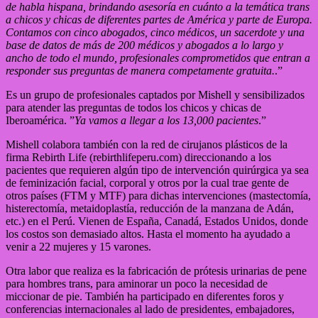
de habla hispana, brindando asesoría en cuánto a la temática trans
a chicos y chicas de diferentes partes de América y parte de Europa.
Contamos con cinco abogados, cinco médicos, un sacerdote y una
base de datos de más de 200 médicos y abogados a lo largo y
ancho de todo el mundo, profesionales comprometidos que entran a
responder sus preguntas de manera competamente gratuita.
.”
Es un grupo de profesionales captados por Mishell y sensibilizados
para atender las preguntas de todos los chicos y chicas de
Iberoamérica. ”
Ya vamos a llegar a los 13,000 pacientes
.”
Mishell colabora también con la red de cirujanos plásticos de la
firma Rebirth Life (rebirthlifeperu.com) direccionando a los
pacientes que requieren algún tipo de intervención quirúrgica ya sea
de feminización facial, corporal y otros por la cual trae gente de
otros países (FTM y MTF) para dichas intervenciones (mastectomía,
histerectomía, metaidoplastía, reducción de la manzana de Adán,
etc.) en el Perú. Vienen de España, Canadá, Estados Unidos, donde
los costos son demasiado altos. Hasta el momento ha ayudado a
venir a 22 mujeres y 15 varones.
Otra labor que realiza es la fabricación de prótesis urinarias de pene
para hombres trans, para aminorar un poco la necesidad de
miccionar de pie. También ha participado en diferentes foros y
conferencias internacionales al lado de presidentes, embajadores,