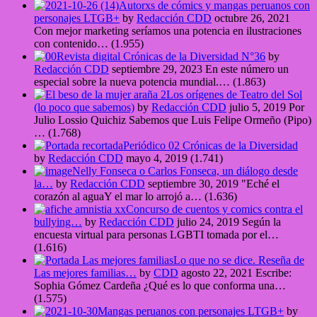
Autorxs de cómics y mangas peruanos con
personajes LTGB+
by
Redacción CDD
octubre 26, 2021
Con mejor marketing seríamos una potencia en ilustraciones
con contenido…
(1.955)
Revista digital Crónicas de la Diversidad N°36
by
Redacción CDD
septiembre 29, 2023
En este número un
especial sobre la nueva potencia mundial.…
(1.863)
Los orígenes de Teatro del Sol
(lo poco que sabemos)
by
Redacción CDD
julio 5, 2019
Por
Julio Lossio Quichiz Sabemos que Luis Felipe Ormeño (Pipo)
…
(1.768)
Periódico 02 Crónicas de la Diversidad
by
Redacción CDD
mayo 4, 2019
(1.741)
Nelly Fonseca o Carlos Fonseca, un diálogo desde
la…
by
Redacción CDD
septiembre 30, 2019
"Eché el
corazón al aguaY el mar lo arrojó a…
(1.636)
Concurso de cuentos y comics contra el
bullying…
by
Redacción CDD
julio 24, 2019
Según la
encuesta virtual para personas LGBTI tomada por el…
(1.616)
Lo que no se dice. Reseña de
Las mejores familias…
by
CDD
agosto 22, 2021
Escribe:
Sophia Gómez Cardeña ¿Qué es lo que conforma una…
(1.575)
Mangas peruanos con personajes LTGB+
by