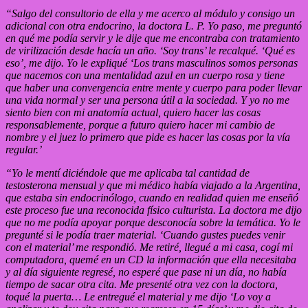
“Salgo del consultorio de ella y me acerco al módulo y consigo un
adicional con otra endocrino, la doctora L. P. Yo paso, me preguntó
en qué me podía servir y le dije que me encontraba con tratamiento
de virilización desde hacía un año. ‘Soy trans’ le recalqué. ‘Qué es
eso’, me dijo. Yo le expliqué ‘Los trans masculinos somos personas
que nacemos con una mentalidad azul en un cuerpo rosa y tiene
que haber una convergencia entre mente y cuerpo para poder llevar
una vida normal y ser una persona útil a la sociedad. Y yo no me
siento bien con mi anatomía actual, quiero hacer las cosas
responsablemente, porque a futuro quiero hacer mi cambio de
nombre y el juez lo primero que pide es hacer las cosas por la vía
regular.’
“Yo le mentí diciéndole que me aplicaba tal cantidad de
testosterona mensual y que mi médico había viajado a la Argentina,
que estaba sin endocrinólogo, cuando en realidad quien me enseñó
este proceso fue una reconocida físico culturista. La doctora me dijo
que no me podía apoyar porque desconocía sobre la temática. Yo le
pregunté si le podía traer material. ‘Cuando gustes puedes venir
con el material’ me respondió. Me retiré, llegué a mi casa, cogí mi
computadora, quemé en un CD la información que ella necesitaba
y al día siguiente regresé, no esperé que pase ni un día, no había
tiempo de sacar otra cita. Me presenté otra vez con la doctora,
toqué la puerta… Le entregué el material y me dijo ‘Lo voy a