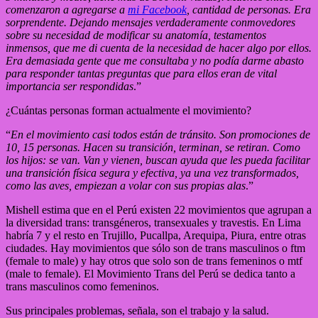
comenzaron a agregarse a
mi Facebook
, cantidad de personas. Era
sorprendente. Dejando mensajes verdaderamente conmovedores
sobre su necesidad de modificar su anatomía, testamentos
inmensos, que me di cuenta de la necesidad de hacer algo por ellos.
Era demasiada gente que me consultaba y no podía darme abasto
para responder tantas preguntas que para ellos eran de vital
importancia ser respondidas
.”
¿Cuántas personas forman actualmente el movimiento?
“
En el movimiento casi todos están de tránsito. Son promociones de
10, 15 personas. Hacen su transición, terminan, se retiran. Como
los hijos: se van. Van y vienen, buscan ayuda que les pueda facilitar
una transición física segura y efectiva, ya una vez transformados,
como las aves, empiezan a volar con sus propias alas
.”
Mishell estima que en el Perú existen 22 movimientos que agrupan a
la diversidad trans: transgéneros, transexuales y travestis. En Lima
habría 7 y el resto en Trujillo, Pucallpa, Arequipa, Piura, entre otras
ciudades. Hay movimientos que sólo son de trans masculinos o ftm
(female to male) y hay otros que solo son de trans femeninos o mtf
(male to female). El Movimiento Trans del Perú se dedica tanto a
trans masculinos como femeninos.
Sus principales problemas, señala, son el trabajo y la salud.