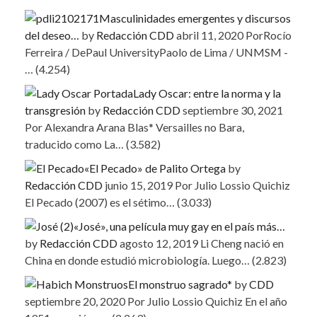
Masculinidades emergentes y discursos
del deseo…
by
Redacción CDD
abril 11, 2020
PorRocío
Ferreira / DePaul UniversityPaolo de Lima / UNMSM -
…
(4.254)
Lady Oscar: entre la norma y la
transgresión
by
Redacción CDD
septiembre 30, 2021
Por Alexandra Arana Blas* Versailles no Bara,
traducido como La…
(3.582)
«El Pecado» de Palito Ortega
by
Redacción CDD
junio 15, 2019
Por Julio Lossio Quichiz
El Pecado (2007) es el sétimo…
(3.033)
«José», una película muy gay en el país más…
by
Redacción CDD
agosto 12, 2019
Li Cheng nació en
China en donde estudió microbiología. Luego…
(2.823)
El monstruo sagrado*
by
CDD
septiembre 20, 2020
Por Julio Lossio Quichiz En el año