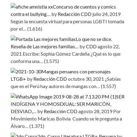
Concurso de cuentos y comics
contra el bullying…
by
Redacción CDD
julio 24, 2019
Según la encuesta virtual para personas LGBTI tomada
por el…
(1.616)
Lo que no se dice.
Reseña de Las mejores familias…
by
CDD
agosto 22,
2021
Escribe: Sophia Gómez Cardeña ¿Qué es lo que
conforma una…
(1.575)
Mangas peruanos con personajes
LTGB+
by
Redacción CDD
octubre 30, 2021
¿Sabías
que en el Perú hay autores de mangas con…
(1.557)
SER
INDÍGENA Y HOMOSEXUAL: SER MARICÓN,
DESVIAO,…
by
Redacción CDD
agosto 28, 2019
Por
Movimiento Maricas Bolivia Cuando se le pregunta a
Álvaro…
(1.371)
2do. Curso Literatura LTGB+ Peruana
by