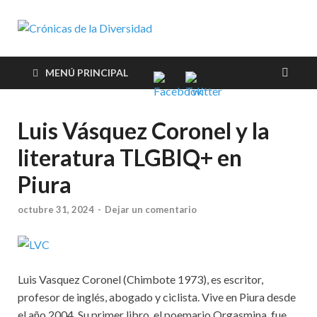
Crónicas de
Plataforma de comunicaciones
sobre temas de cultura LGTB+
la
peruana
MENÚ PRINCIPAL
Diversidad
Luis Vásquez Coronel y la
literatura TLGBIQ+ en
Piura
octubre 31, 2024
-
Dejar un comentario
Luis Vasquez Coronel (Chimbote 1973), es escritor,
profesor de inglés, abogado y ciclista. Vive en Piura desde
el año 2004. Su primer libro, el poemario Orgasmina, fue