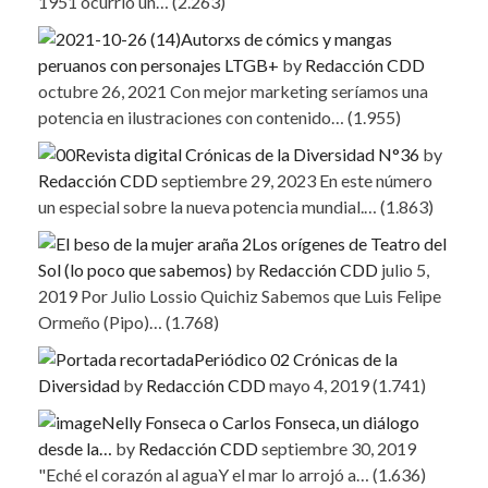
1951 ocurrió un…
(2.263)
Autorxs de cómics y mangas
peruanos con personajes LTGB+
by
Redacción CDD
octubre 26, 2021
Con mejor marketing seríamos una
potencia en ilustraciones con contenido…
(1.955)
Revista digital Crónicas de la Diversidad N°36
by
Redacción CDD
septiembre 29, 2023
En este número
un especial sobre la nueva potencia mundial.…
(1.863)
Los orígenes de Teatro del
Sol (lo poco que sabemos)
by
Redacción CDD
julio 5,
2019
Por Julio Lossio Quichiz Sabemos que Luis Felipe
Ormeño (Pipo)…
(1.768)
Periódico 02 Crónicas de la
Diversidad
by
Redacción CDD
mayo 4, 2019
(1.741)
Nelly Fonseca o Carlos Fonseca, un diálogo
desde la…
by
Redacción CDD
septiembre 30, 2019
"Eché el corazón al aguaY el mar lo arrojó a…
(1.636)