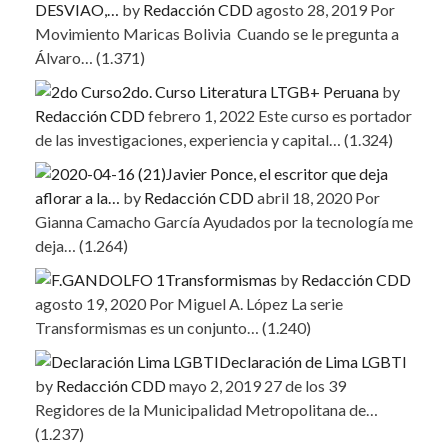
DESVIAO,…
by
Redacción CDD
agosto 28, 2019
Por
Movimiento Maricas Bolivia Cuando se le pregunta a
Álvaro…
(1.371)
2do. Curso Literatura LTGB+ Peruana
by
Redacción CDD
febrero 1, 2022
Este curso es portador
de las investigaciones, experiencia y capital…
(1.324)
Javier Ponce, el escritor que deja
aflorar a la…
by
Redacción CDD
abril 18, 2020
Por
Gianna Camacho García Ayudados por la tecnología me
deja…
(1.264)
Transformismas
by
Redacción CDD
agosto 19, 2020
Por Miguel A. López La serie
Transformismas es un conjunto…
(1.240)
Declaración de Lima LGBTI
by
Redacción CDD
mayo 2, 2019
27 de los 39
Regidores de la Municipalidad Metropolitana de…
(1.237)