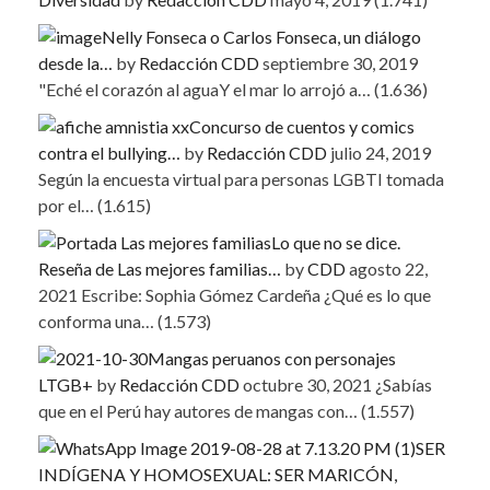
Nelly Fonseca o Carlos Fonseca, un diálogo
desde la…
by
Redacción CDD
septiembre 30, 2019
"Eché el corazón al aguaY el mar lo arrojó a…
(1.636)
Concurso de cuentos y comics
contra el bullying…
by
Redacción CDD
julio 24, 2019
Según la encuesta virtual para personas LGBTI tomada
por el…
(1.615)
Lo que no se dice.
Reseña de Las mejores familias…
by
CDD
agosto 22,
2021
Escribe: Sophia Gómez Cardeña ¿Qué es lo que
conforma una…
(1.573)
Mangas peruanos con personajes
LTGB+
by
Redacción CDD
octubre 30, 2021
¿Sabías
que en el Perú hay autores de mangas con…
(1.557)
SER
INDÍGENA Y HOMOSEXUAL: SER MARICÓN,