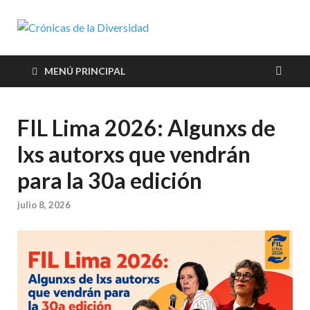
Crónicas de
Plataforma de comunicaciones
sobre temas de cultura LGTB+
la
peruana
MENÚ PRINCIPAL
Diversidad
FIL Lima 2026: Algunxs de
lxs autorxs que vendrán
para la 30a edición
julio 8, 2026