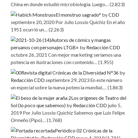
China en donde estudió microbiología. Luego…
(2.823)
El monstruo sagrado*
by
CDD
septiembre 20, 2020
Por Julio Lossio Quichiz En el año
1951 ocurrió un…
(2.263)
Autorxs de cómics y mangas
peruanos con personajes LTGB+
by
Redacción CDD
octubre 26, 2021
Con mejor marketing seríamos una
potencia en ilustraciones con contenido…
(1.955)
Revista digital Crónicas de la Diversidad N°36
by
Redacción CDD
septiembre 29, 2023
En este número
un especial sobre la nueva potencia mundial.…
(1.863)
Los orígenes de Teatro del
Sol (lo poco que sabemos)
by
Redacción CDD
julio 5,
2019
Por Julio Lossio Quichiz Sabemos que Luis Felipe
Ormeño (Pipo)…
(1.768)
Periódico 02 Crónicas de la
Diversidad
by
Redacción CDD
mayo 4, 2019
(1.741)