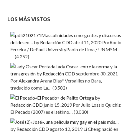
LOS MÁS VISTOS
Masculinidades emergentes y discursos
del deseo…
by
Redacción CDD
abril 11, 2020
PorRocío
Ferreira / DePaul UniversityPaolo de Lima / UNMSM -
…
(4.252)
Lady Oscar: entre la norma y la
transgresión
by
Redacción CDD
septiembre 30, 2021
Por Alexandra Arana Blas* Versailles no Bara,
traducido como La…
(3.582)
«El Pecado» de Palito Ortega
by
Redacción CDD
junio 15, 2019
Por Julio Lossio Quichiz
El Pecado (2007) es el sétimo…
(3.030)
«José», una película muy gay en el país más…
by
Redacción CDD
agosto 12, 2019
Li Cheng nació en