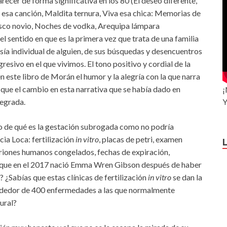
ecer de forma significativa en los 80 (El deseo diferente,
n esa canción, Maldita ternura, Viva esa chica: Memorias de
busco novio, Noches de vodka, Arequipa lámpara
 sentido en que es la primera vez que trata de una familia
esía individual de alguien, de sus búsquedas y desencuentros
gresivo en el que vivimos. El tono positivo y cordial de la
en este libro de Morán el humor y la alegría con la que narra
ifique el cambio en esta narrativa que se había dado en
¡
Y
ntegrada.
o de qué es la gestación subrogada como no podría
cia Loca: fertilización
in vitro
, placas de petri, examen
briones humanos congelados, fechas de expiración,
s que en el 2017 nació Emma Wren Gibson después de haber
Sabías que estas clínicas de fertilización
in vitro
se dan la
lrededor de 400 enfermedades a las que normalmente
tural?