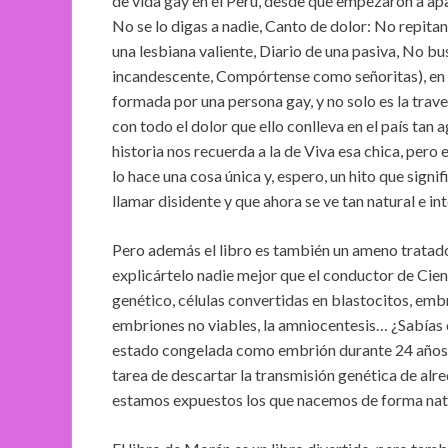
de vida gay en el Perú, desde que empezaron a apar
No se lo digas a nadie, Canto de dolor: No repita
una lesbiana valiente, Diario de una pasiva, No 
incandescente, Compórtense como señoritas), en el
formada por una persona gay, y no solo es la trav
con todo el dolor que ello conlleva en el país tan a
historia nos recuerda a la de Viva esa chica, pero 
lo hace una cosa única y, espero, un hito que sign
llamar disidente y que ahora se ve tan natural e i
Pero además el libro es también un ameno tratad
explicártelo nadie mejor que el conductor de Cien
genético, células convertidas en blastocitos, em
embriones no viables, la amniocentesis… ¿Sabía
estado congelada como embrión durante 24 años? ¿
tarea de descartar la transmisión genética de a
estamos expuestos los que nacemos de forma na