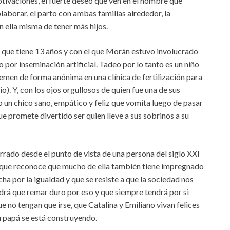
ivaciones, el fuerte deseo que ven en el hombre que
aborar, el parto con ambas familias alrededor, la
en ella misma de tener más hijos.
ño que tiene 13 años y con el que Morán estuvo involucrado
por inseminación artificial. Tadeo por lo tanto es un niño
semen de forma anónima en una clínica de fertilización para
o). Y, con los ojos orgullosos de quien fue una de sus
 un chico sano, empático y feliz que vomita luego de pasar
e promete divertido ser quien lleve a sus sobrinos a su
rado desde el punto de vista de una persona del siglo XXI
 que reconoce que mucho de ella también tiene impregnado
ha por la igualdad y que se resiste a que la sociedad nos
rá que remar duro por eso y que siempre tendrá por si
ue no tengan que irse, que Catalina y Emiliano vivan felices
su papá se está construyendo.