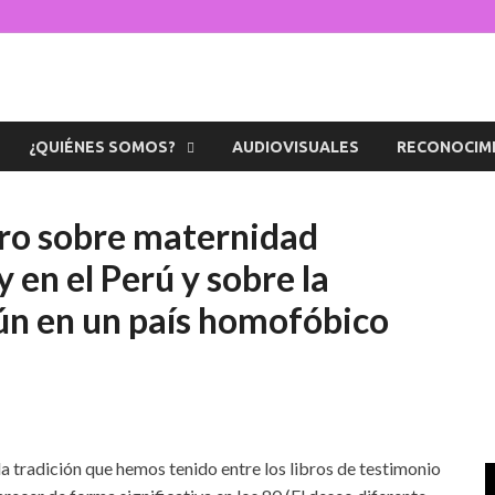
s de la Diversidad
icaciones sobre temas de cultura LGTB+ peruana
¿QUIÉNES SOMOS?
AUDIOVISUALES
RECONOCIM
bro sobre maternidad
 en el Perú y sobre la
aún en un país homofóbico
a tradición que hemos tenido entre los libros de testimonio