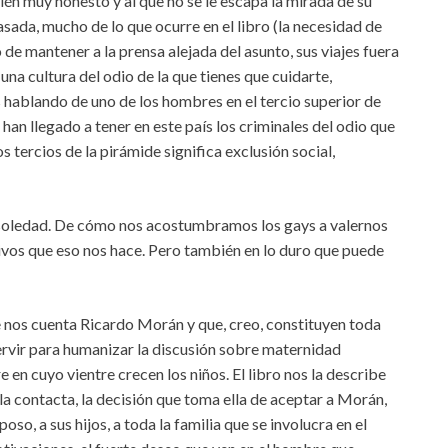
ién muy honesto y al que no se le escapa la mirada de su
ada, mucho de lo que ocurre en el libro (la necesidad de
 de mantener a la prensa alejada del asunto, sus viajes fuera
 una cultura del odio de la que tienes que cuidarte,
hablando de uno de los hombres en el tercio superior de
han llegado a tener en este país los criminales del odio que
tercios de la pirámide significa exclusión social,
a soledad. De cómo nos acostumbramos los gays a valernos
tivos que eso nos hace. Pero también en lo duro que puede
e nos cuenta Ricardo Morán y que, creo, constituyen toda
ervir para humanizar la discusión sobre maternidad
e en cuyo vientre crecen los niños. El libro nos la describe
a contacta, la decisión que toma ella de aceptar a Morán,
so, a sus hijos, a toda la familia que se involucra en el