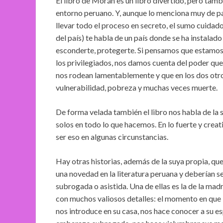
El libro de Morán es un libro divertido, pero tamb
entorno peruano. Y, aunque lo menciona muy de pas
llevar todo el proceso en secreto, el sumo cuidado
del país) te habla de un país donde se ha instalado
esconderte, protegerte. Si pensamos que estamos 
los privilegiados, nos damos cuenta del poder que 
nos rodean lamentablemente y que en los dos otros 
vulnerabilidad, pobreza y muchas veces muerte.
De forma velada también el libro nos habla de l
solos en todo lo que hacemos. En lo fuerte y crea
ser eso en algunas circunstancias.
Hay otras historias, además de la suya propia, qu
una novedad en la literatura peruana y deberían s
subrogada o asistida. Una de ellas es la de la madr
con muchos valiosos detalles: el momento en que l
nos introduce en su casa, nos hace conocer a su espo