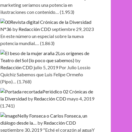
marketing seríamos una potencia en
ilustraciones con contenido…
(1.953)
Revista digital Crónicas de la Diversidad
N°36
by
Redacción CDD
septiembre 29, 2023
En este número un especial sobre la nueva
potencia mundial.…
(1.863)
Los orígenes de
Teatro del Sol (lo poco que sabemos)
by
Redacción CDD
julio 5, 2019
Por Julio Lossio
Quichiz Sabemos que Luis Felipe Ormeño
(Pipo)…
(1.768)
Periódico 02 Crónicas de
la Diversidad
by
Redacción CDD
mayo 4, 2019
(1.741)
Nelly Fonseca o Carlos Fonseca, un
diálogo desde la…
by
Redacción CDD
septiembre 30, 2019
"Eché el corazón al aguaY