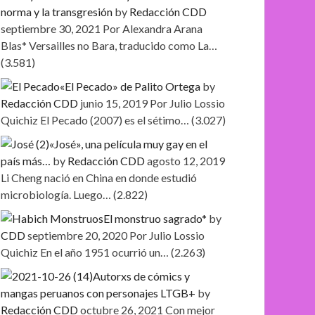
norma y la transgresión
by
Redacción CDD
septiembre 30, 2021
Por Alexandra Arana
Blas* Versailles no Bara, traducido como La…
(3.581)
«El Pecado» de Palito Ortega
by
Redacción CDD
junio 15, 2019
Por Julio Lossio
Quichiz El Pecado (2007) es el sétimo…
(3.027)
«José», una película muy gay en el
país más…
by
Redacción CDD
agosto 12, 2019
Li Cheng nació en China en donde estudió
microbiología. Luego…
(2.822)
El monstruo sagrado*
by
CDD
septiembre 20, 2020
Por Julio Lossio
Quichiz En el año 1951 ocurrió un…
(2.263)
Autorxs de cómics y
mangas peruanos con personajes LTGB+
by
Redacción CDD
octubre 26, 2021
Con mejor