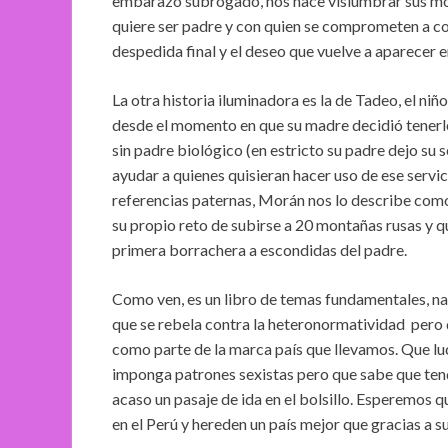
embarazo subrogado, nos hace vislumbrar sus mot
quiere ser padre y con quien se comprometen a col
despedida final y el deseo que vuelve a aparecer 
La otra historia iluminadora es la de Tadeo, el ni
desde el momento en que su madre decidió tenerlo 
sin padre biológico (en estricto su padre dejo su 
ayudar a quienes quisieran hacer uso de ese servici
referencias paternas, Morán nos lo describe como
su propio reto de subirse a 20 montañas rusas y qu
primera borrachera a escondidas del padre.
Como ven, es un libro de temas fundamentales, nar
que se rebela contra la heteronormatividad pero
como parte de la marca país que llevamos. Que luc
imponga patrones sexistas pero que sabe que tend
acaso un pasaje de ida en el bolsillo. Esperemos q
en el Perú y hereden un país mejor que gracias a 