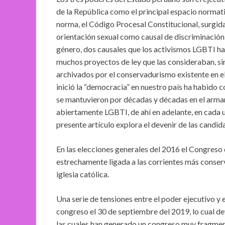
de la República como el principal espacio normativ
norma, el Código Procesal Constitucional, surgid
orientación sexual como causal de discriminación
género, dos causales que los activismos LGBTI h
muchos proyectos de ley que las consideraban, s
archivados por el conservadurismo existente en e
inició la “democracia” en nuestro país ha habido 
se mantuvieron por décadas y décadas en el armar
abiertamente LGBTI, de ahí en adelante, en cada u
presente artículo explora el devenir de las candi
En las elecciones generales del 2016 el Congreso
estrechamente ligada a las corrientes más conserva
iglesia católica.
Una serie de tensiones entre el poder ejecutivo y e
congreso el 30 de septiembre del 2019, lo cual de
las cuales han generado un congreso muy fragment