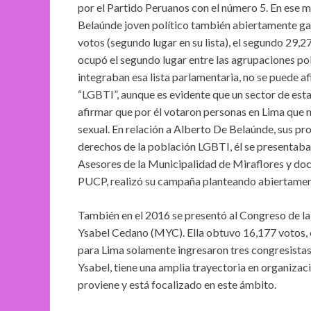
por el Partido Peruanos con el número 5. En ese 
Belaúnde joven político también abiertamente ga
votos (segundo lugar en su lista), el segundo 29,27
ocupó el segundo lugar entre las agrupaciones pol
integraban esa lista parlamentaria, no se puede af
“LGBTI”, aunque es evidente que un sector de est
afirmar que por él votaron personas en Lima que 
sexual. En relación a Alberto De Belaúnde, sus pr
derechos de la población LGBTI, él se presentaba
Asesores de la Municipalidad de Miraflores y doce
PUCP, realizó su campaña planteando abiertament
También en el 2016 se presentó al Congreso de la
Ysabel Cedano (MYC). Ella obtuvo 16,177 votos, o
para Lima solamente ingresaron tres congresistas 
Ysabel, tiene una amplia trayectoria en organizac
proviene y está focalizado en este ámbito.