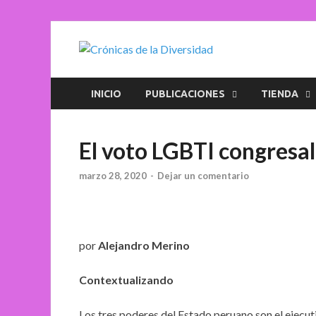
Crónica
Plataforma de comun
INICIO
PUBLICACIONES
TIENDA
El voto LGBTI congresal
marzo 28, 2020
-
Dejar un comentario
por
Alejandro Merino
Contextualizando
Los tres poderes del Estado peruano son el ejecutivo