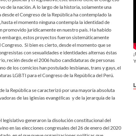
o de la nación. A lo largo de la historia, solamente una
a desde el Congreso de la República ha contemplado la
, hasta el momento ninguna contempla la identidad de
an promovido jurídicamente en nuestro país. Ha habido
in embargo, estos proyectos fueron sistemáticamente
l Congreso. Si bien es cierto, desde el momento que se
congresistas con sexualidades e identidades alternas éstas
¡
io, recién desde el 2006 hubo candidaturas de personas
Y
no de los comicios han postulado lesbianas, trans y gays, el
daturas LGBTI para el Congreso de la República del Perú.
 de la República se caracterizó por una mayoría absoluta
doras de las iglesias evangélicas y de la jerarquía de la
l legislativo generaron la disolución constitucional del
vino en las elecciones congresales del 26 de enero del 2020
ado, en el que nueve organizaciones políticas que