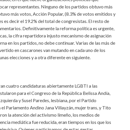
locar representantes. Ninguno de los partidos obtuvo más
btuvo más votos, Acción Popular, (8.3% de votos emitidos y
s es decir el 19.2% del total de congresistas. El resto de
mentarios. Definitivamente la reforma política es urgente,
as, la cifra repartidora injusto mecanismo de asignación
na en los partidos, no debe continuar. Varias de las más de
nvertido en cascarones van mutando en cada uno de los
unas elecciones y a otra diferente en siguiente.
aran cuatro candidaturas abiertamente LGBTI a las
stularon para el Congreso de la República Belissa Andía,
quierda y Susel Paredes, lesbiana, por el Partido
 el Parlamento Andino Jana Villayzán, mujer trans, y Tito
aron la atención del activismo limeño, los medios de
ncia mediática fue reducida, eran tiempos en los que los
 televisiva. Quienes participamos de estas gestas,