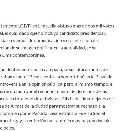
ertamente LGBTI en Lima, ella obtuvo más de dos mil votos,
l, el cual, dado que no incluyó candidato presidencial,
ncia en medios de comunicación y en redes sociales
ción de su imagen política, en la actualidad, se ha
 la Lima contemporánea.
oincidentemente con la campaña, se suscitaron actos de
izaban el acto “Besos contra la homofobia” en la Plaza de
roversia en la opinión pública, pero, al mismo tiempo, el
sas de opinión por el reconocimiento de derechos de las
ente la totalidad de activistas LGBTI de Lima, dejando de
aza de Armas de la ciudad para mostrar su rechazo a la
ó también por el Partido Descentralista Fuerza Social
amente gay, su votación fue también muy baja, no incluir
ncipales.