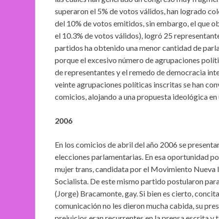
superaron el 5% de votos válidos, han logrado co
del 10% de votos emitidos, sin embargo, el que o
el 10.3% de votos válidos), logró 25 representante
partidos ha obtenido una menor cantidad de parla
porque el excesivo número de agrupaciones polític
de representantes y el remedo de democracia inter
veinte agrupaciones políticas inscritas se han co
comicios, alojando a una propuesta ideológica en 
2006
En los comicios de abril del año 2006 se present
elecciones parlamentarias. En esa oportunidad po
mujer trans, candidata por el Movimiento Nueva Iz
Socialista. De este mismo partido postularon para
(Jorge) Bracamonte, gay. Si bien es cierto, concit
comunicación no les dieron mucha cabida, su prese
prejuicios eran recurrentes en la prensa escrita y