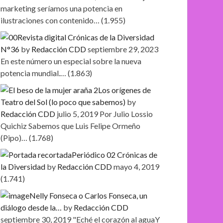
marketing seríamos una potencia en
ilustraciones con contenido…
(1.955)
Revista digital Crónicas de la Diversidad
N°36
by
Redacción CDD
septiembre 29, 2023
En este número un especial sobre la nueva
potencia mundial.…
(1.863)
Los orígenes de
Teatro del Sol (lo poco que sabemos)
by
Redacción CDD
julio 5, 2019
Por Julio Lossio
Quichiz Sabemos que Luis Felipe Ormeño
(Pipo)…
(1.768)
Periódico 02 Crónicas de
la Diversidad
by
Redacción CDD
mayo 4, 2019
(1.741)
Nelly Fonseca o Carlos Fonseca, un
diálogo desde la…
by
Redacción CDD
septiembre 30, 2019
"Eché el corazón al aguaY