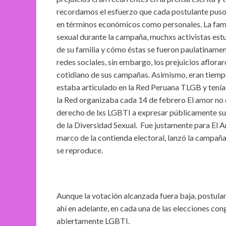
recordamos el esfuerzo que cada postulante puso 
en términos económicos como personales. La famil
sexual durante la campaña, muchxs activistas estuv
de su familia y cómo éstas se fueron paulatinamen
redes sociales, sin embargo, los prejuicios aflora
cotidiano de sus campañas. Asimismo, eran tiemp
estaba articulado en la Red Peruana TLGB y tenía 
la Red organizaba cada 14 de febrero El amor no di
derecho de lxs LGBTI a expresar públicamente su
de la Diversidad Sexual. Fue justamente para El A
marco de la contienda electoral, lanzó la campañ
se reproduce.
Aunque la votación alcanzada fuera baja, postular
ahí en adelante, en cada una de las elecciones co
abiertamente LGBTI.