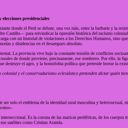
y elecciones presidenciales
xiante donde el Perú se debate, una vez más, entre la barbarie y la resis
ro Castillo— para reivindicar la opresión histórica del racismo coloni
carga con un historial de violaciones a los Derechos Humanos, sino que
orías y disidencias en el desamparo absoluto.
iental. La provincia vive bajo la constante tensión de conflictos socio
rurales de donde proviene, precisamente, ese sombrero. Por ello, la figu
a que destruye el agro, y la homofobia política que pretende borrar la ex
o colonial y el conservadurismo eclesiástico pretenden dictar quién tiene
 ser solo el emblema de la identidad rural masculina y heterosexual, ni
 votos».
nterseccional. Es la corona de las maricas periféricas, de los cuerpos tr
 sus satélites como Cristian Aranda.