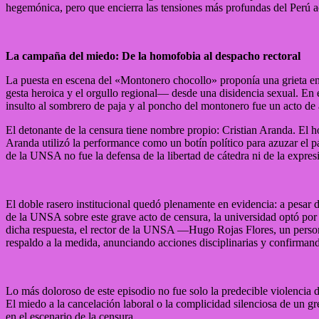
hegemónica, pero que encierra las tensiones más profundas del Perú a
La campaña del miedo: De la homofobia al despacho rectoral
La puesta en escena del «Montonero chocollo» proponía una grieta en la
gesta heroica y el orgullo regional— desde una disidencia sexual. En e
insulto al sombrero de paja y al poncho del montonero fue un acto de a
El detonante de la censura tiene nombre propio: Cristian Aranda. El h
Aranda utilizó la performance como un botín político para azuzar el pá
de la UNSA no fue la defensa de la libertad de cátedra ni de la expresi
El doble rasero institucional quedó plenamente en evidencia: a pesar de
de la UNSA sobre este grave acto de censura, la universidad optó por 
dicha respuesta, el rector de la UNSA —Hugo Rojas Flores, un person
respaldo a la medida, anunciando acciones disciplinarias y confirmando
Lo más doloroso de este episodio no fue solo la predecible violencia d
El miedo a la cancelación laboral o la complicidad silenciosa de un gr
en el escenario de la censura.