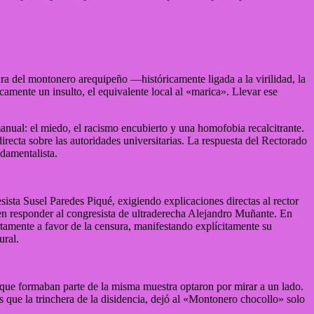
ura del montonero arequipeño —históricamente ligada a la virilidad, la
camente un insulto, el equivalente local al «marica». Llevar ese
anual: el miedo, el racismo encubierto y una homofobia recalcitrante.
recta sobre las autoridades universitarias. La respuesta del Rectorado
ndamentalista.
esista Susel Paredes Piqué, exigiendo explicaciones directas al rector
 en responder al congresista de ultraderecha Alejandro Muñante. En
amente a favor de la censura, manifestando explícitamente su
ural.
as que formaban parte de la misma muestra optaron por mirar a un lado.
s que la trinchera de la disidencia, dejó al «Montonero chocollo» solo