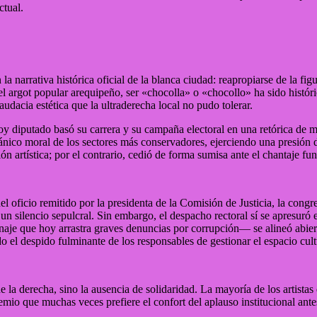
ctual.
 narrativa histórica oficial de la blanca ciudad: reapropiarse de la fig
l argot popular arequipeño, ser «chocolla» o «chocollo» ha sido históri
udacia estética que la ultraderecha local no pudo tolerar.
oy diputado basó su carrera y su campaña electoral en una retórica de m
nico moral de los sectores más conservadores, ejerciendo una presión di
ón artística; por el contrario, cedió de forma sumisa ante el chantaje fu
l oficio remitido por la presidenta de la Comisión de Justicia, la congr
un silencio sepulcral. Sin embargo, el despacho rectoral sí se apresuró
aje que hoy arrastra graves denuncias por corrupción— se alineó abiert
 el despido fulminante de los responsables de gestionar el espacio cult
e la derecha, sino la ausencia de solidaridad. La mayoría de los artist
emio que muchas veces prefiere el confort del aplauso institucional ante