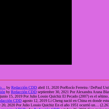
seo…
by
Redacción CDD
abril 11, 2020
PorRocío Ferreira / DePaul U
sión
by
Redacción CDD
septiembre 30, 2021
Por Alexandra Arana Bla
junio 15, 2019
Por Julio Lossio Quichiz El Pecado (2007) es el sétim
dacción CDD
agosto 12, 2019
Li Cheng nació en China en donde est
e 20, 2020
Por Julio Lossio Quichiz En el año 1951 ocurrió un…
(2.26