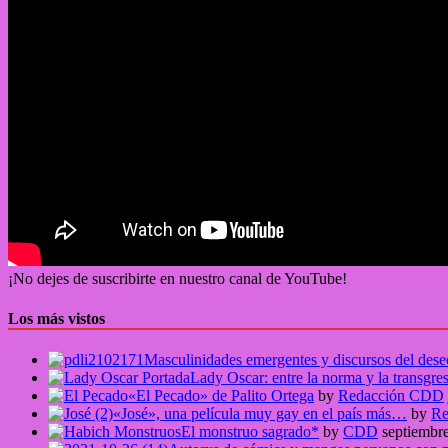
¡No dejes de suscribirte en nuestro canal de YouTube!
Los más vistos
Masculinidades emergentes y discursos del de
Lady Oscar: entre la norma y la transgre
«El Pecado» de Palito Ortega
by
Redacción CDD
«José», una película muy gay en el país más…
by
Re
El monstruo sagrado*
by
CDD
septiembr