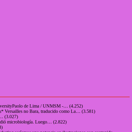
niversityPaolo de Lima / UNMSM -…
(4.252)
s* Versailles no Bara, traducido como La…
(3.581)
o…
(3.027)
udió microbiología. Luego…
(2.822)
3)