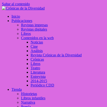
Saltar al contenido
Crónicas de la Diversidad
Inicio
Plataforma de comunicaciones sobre temas de cultura LGTB+ peruan
Publicaciones
Revistas impresas
Revistas digitales
Libros
Contenidos en la web
Noticias
Cine
Análisis
Revista Crónicas de la Diversidad
Crónicas
Libros
Teatro
Literatura
Entrevista
2014-2015
Periódico CDD
Tienda
Historietas
Libros infantiles
Narrativa
Poesía