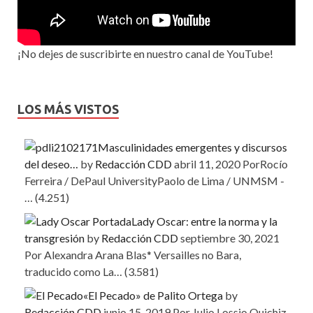
¡No dejes de suscribirte en nuestro canal de YouTube!
LOS MÁS VISTOS
Masculinidades emergentes y discursos
del deseo…
by
Redacción CDD
abril 11, 2020
PorRocío
Ferreira / DePaul UniversityPaolo de Lima / UNMSM -
…
(4.251)
Lady Oscar: entre la norma y la
transgresión
by
Redacción CDD
septiembre 30, 2021
Por Alexandra Arana Blas* Versailles no Bara,
traducido como La…
(3.581)
«El Pecado» de Palito Ortega
by
Redacción CDD
junio 15, 2019
Por Julio Lossio Quichiz