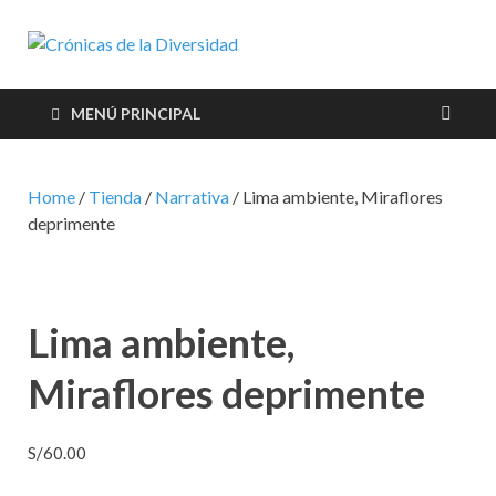
Crónicas de
Plataforma de comunicaciones
sobre temas de cultura LGTB+
la
peruana
MENÚ PRINCIPAL
Diversidad
Home
/
Tienda
/
Narrativa
/ Lima ambiente, Miraflores
deprimente
Lima ambiente,
Miraflores deprimente
S/
60.00