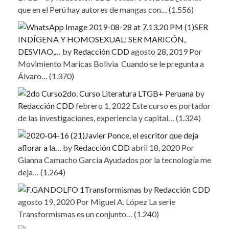
que en el Perú hay autores de mangas con…
(1.556)
SER
INDÍGENA Y HOMOSEXUAL: SER MARICÓN,
DESVIAO,…
by
Redacción CDD
agosto 28, 2019
Por
Movimiento Maricas Bolivia Cuando se le pregunta a
Álvaro…
(1.370)
2do. Curso Literatura LTGB+ Peruana
by
Redacción CDD
febrero 1, 2022
Este curso es portador
de las investigaciones, experiencia y capital…
(1.324)
Javier Ponce, el escritor que deja
aflorar a la…
by
Redacción CDD
abril 18, 2020
Por
Gianna Camacho García Ayudados por la tecnología me
deja…
(1.264)
Transformismas
by
Redacción CDD
agosto 19, 2020
Por Miguel A. López La serie
Transformismas es un conjunto…
(1.240)