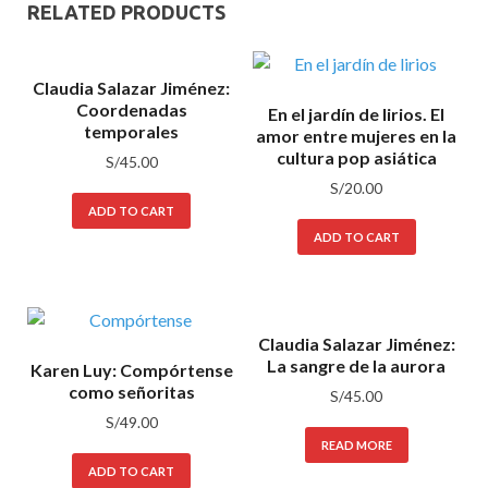
RELATED PRODUCTS
Claudia Salazar Jiménez:
Coordenadas
En el jardín de lirios. El
temporales
amor entre mujeres en la
cultura pop asiática
S/
45.00
S/
20.00
ADD TO CART
ADD TO CART
Claudia Salazar Jiménez:
La sangre de la aurora
Karen Luy: Compórtense
como señoritas
S/
45.00
S/
49.00
READ MORE
ADD TO CART