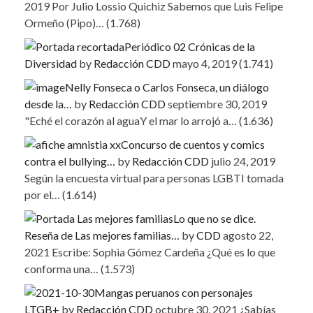
2019
Por Julio Lossio Quichiz Sabemos que Luis Felipe
Ormeño (Pipo)…
(1.768)
Periódico 02 Crónicas de la
Diversidad
by
Redacción CDD
mayo 4, 2019
(1.741)
Nelly Fonseca o Carlos Fonseca, un diálogo
desde la…
by
Redacción CDD
septiembre 30, 2019
"Eché el corazón al aguaY el mar lo arrojó a…
(1.636)
Concurso de cuentos y comics
contra el bullying…
by
Redacción CDD
julio 24, 2019
Según la encuesta virtual para personas LGBTI tomada
por el…
(1.614)
Lo que no se dice.
Reseña de Las mejores familias…
by
CDD
agosto 22,
2021
Escribe: Sophia Gómez Cardeña ¿Qué es lo que
conforma una…
(1.573)
Mangas peruanos con personajes
LTGB+
by
Redacción CDD
octubre 30, 2021
¿Sabías