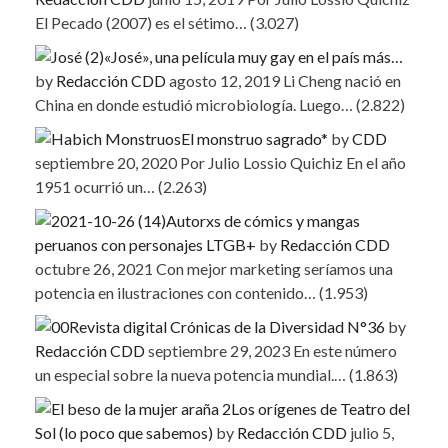
El Pecado (2007) es el sétimo…
(3.027)
«José», una película muy gay en el país más…
by
Redacción CDD
agosto 12, 2019
Li Cheng nació en
China en donde estudió microbiología. Luego…
(2.822)
El monstruo sagrado*
by
CDD
septiembre 20, 2020
Por Julio Lossio Quichiz En el año
1951 ocurrió un…
(2.263)
Autorxs de cómics y mangas
peruanos con personajes LTGB+
by
Redacción CDD
octubre 26, 2021
Con mejor marketing seríamos una
potencia en ilustraciones con contenido…
(1.953)
Revista digital Crónicas de la Diversidad N°36
by
Redacción CDD
septiembre 29, 2023
En este número
un especial sobre la nueva potencia mundial.…
(1.863)
Los orígenes de Teatro del
Sol (lo poco que sabemos)
by
Redacción CDD
julio 5,