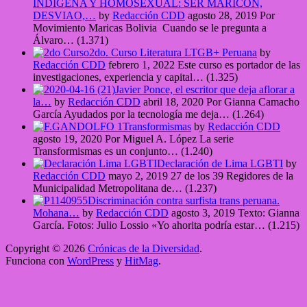
INDÍGENA Y HOMOSEXUAL: SER MARICÓN,
DESVIAO,…
by
Redacción CDD
agosto 28, 2019
Por
Movimiento Maricas Bolivia Cuando se le pregunta a
Álvaro…
(1.371)
2do. Curso Literatura LTGB+ Peruana
by
Redacción CDD
febrero 1, 2022
Este curso es portador de las
investigaciones, experiencia y capital…
(1.325)
Javier Ponce, el escritor que deja aflorar a
la…
by
Redacción CDD
abril 18, 2020
Por Gianna Camacho
García Ayudados por la tecnología me deja…
(1.264)
Transformismas
by
Redacción CDD
agosto 19, 2020
Por Miguel A. López La serie
Transformismas es un conjunto…
(1.240)
Declaración de Lima LGBTI
by
Redacción CDD
mayo 2, 2019
27 de los 39 Regidores de la
Municipalidad Metropolitana de…
(1.237)
Discriminación contra surfista trans peruana.
Mohana…
by
Redacción CDD
agosto 3, 2019
Texto: Gianna
García. Fotos: Julio Lossio «Yo ahorita podría estar…
(1.215)
Copyright © 2026
Crónicas de la Diversidad
.
Funciona con
WordPress
y
HitMag
.