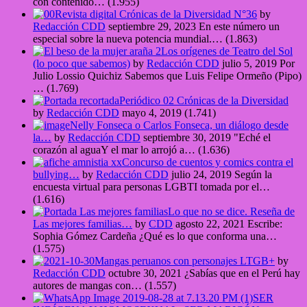
con contenido…
(1.955)
Revista digital Crónicas de la Diversidad N°36
by
Redacción CDD
septiembre 29, 2023
En este número un
especial sobre la nueva potencia mundial.…
(1.863)
Los orígenes de Teatro del Sol
(lo poco que sabemos)
by
Redacción CDD
julio 5, 2019
Por
Julio Lossio Quichiz Sabemos que Luis Felipe Ormeño (Pipo)
…
(1.769)
Periódico 02 Crónicas de la Diversidad
by
Redacción CDD
mayo 4, 2019
(1.741)
Nelly Fonseca o Carlos Fonseca, un diálogo desde
la…
by
Redacción CDD
septiembre 30, 2019
"Eché el
corazón al aguaY el mar lo arrojó a…
(1.636)
Concurso de cuentos y comics contra el
bullying…
by
Redacción CDD
julio 24, 2019
Según la
encuesta virtual para personas LGBTI tomada por el…
(1.616)
Lo que no se dice. Reseña de
Las mejores familias…
by
CDD
agosto 22, 2021
Escribe:
Sophia Gómez Cardeña ¿Qué es lo que conforma una…
(1.575)
Mangas peruanos con personajes LTGB+
by
Redacción CDD
octubre 30, 2021
¿Sabías que en el Perú hay
autores de mangas con…
(1.557)
SER