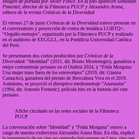
Imagen de portada por Javier Ponce
.
En la foto aparecen Sebastián
Pimentel, director de la Filmoteca PUCP y Alexandra Arana,
editora de la revista Crónicas de la Diversidad
El viernes 27 de junio
Crónicas de la Diversidad
estuvo presente en
el conversatorio y proyección de cortos de temática LGBTQ+,
“Orgullo-metrajes”, organizado por la Filmoteca PUCP y realizado
en el auditorio de EEGGLL, en la Pontificia Universidad Católica
del Perú.
Se presentaron dos cortos producidos por
Crónicas de la
Diversidad
: “Identidad” (2021, dir. Bruno Montenegro), ganadora a
mejor cortometraje peruano en el Outfest 2024, y “Frida Morgana:
Una mujer trans fuera de los estereotipos” (2019, dir. Gianna
Camacho), ganadora del premio de Ibercultura Viva en el 2019.
Asimismo, se proyectó el disruptivo mediometraje “Anastasha”
(1994, dir. Antonio Fortunic), película hito en la historia del cine
peruano.
Afiche circulado en las redes sociales de la Filmoteca
PUCP
La conversación sobre “Identidad” y “Frida Morgana” estuvo a
cargo de nuestra exdirectora Alexandra Arana Blas. En ella, explicó
la importancia de un cine no centrado únicamente en Lima, sino ver