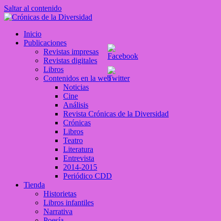
Saltar al contenido
Crónicas de la Diversidad
Inicio
Plataforma de comunicaciones sobre temas de cultura LGTB+
Publicaciones
peruana
Revistas impresas
Revistas digitales
Libros
Contenidos en la web
Noticias
Cine
Análisis
Revista Crónicas de la Diversidad
Crónicas
Libros
Teatro
Literatura
Entrevista
2014-2015
Periódico CDD
Tienda
Historietas
Libros infantiles
Narrativa
Poesía