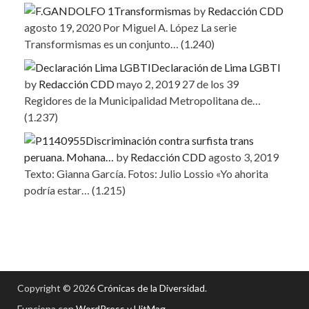
Transformismas
by
Redacción CDD
agosto 19, 2020
Por Miguel A. López La serie
Transformismas es un conjunto…
(1.240)
Declaración de Lima LGBTI
by
Redacción CDD
mayo 2, 2019
27 de los 39
Regidores de la Municipalidad Metropolitana de…
(1.237)
Discriminación contra surfista trans
peruana. Mohana…
by
Redacción CDD
agosto 3, 2019
Texto: Gianna García. Fotos: Julio Lossio «Yo ahorita
podría estar…
(1.215)
Copyright © 2026
Crónicas de la Diversidad
.
Funciona con
WordPress
y
HitMag
.