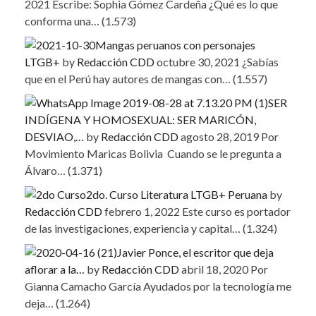
2021
Escribe: Sophia Gómez Cardeña ¿Qué es lo que
conforma una…
(1.573)
Mangas peruanos con personajes
LTGB+
by
Redacción CDD
octubre 30, 2021
¿Sabías
que en el Perú hay autores de mangas con…
(1.557)
SER
INDÍGENA Y HOMOSEXUAL: SER MARICÓN,
DESVIAO,…
by
Redacción CDD
agosto 28, 2019
Por
Movimiento Maricas Bolivia Cuando se le pregunta a
Álvaro…
(1.371)
2do. Curso Literatura LTGB+ Peruana
by
Redacción CDD
febrero 1, 2022
Este curso es portador
de las investigaciones, experiencia y capital…
(1.324)
Javier Ponce, el escritor que deja
aflorar a la…
by
Redacción CDD
abril 18, 2020
Por
Gianna Camacho García Ayudados por la tecnología me
deja…
(1.264)