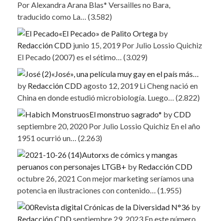
Por Alexandra Arana Blas* Versailles no Bara,
traducido como La…
(3.582)
«El Pecado» de Palito Ortega
by
Redacción CDD
junio 15, 2019
Por Julio Lossio Quichiz
El Pecado (2007) es el sétimo…
(3.029)
«José», una película muy gay en el país más…
by
Redacción CDD
agosto 12, 2019
Li Cheng nació en
China en donde estudió microbiología. Luego…
(2.822)
El monstruo sagrado*
by
CDD
septiembre 20, 2020
Por Julio Lossio Quichiz En el año
1951 ocurrió un…
(2.263)
Autorxs de cómics y mangas
peruanos con personajes LTGB+
by
Redacción CDD
octubre 26, 2021
Con mejor marketing seríamos una
potencia en ilustraciones con contenido…
(1.955)
Revista digital Crónicas de la Diversidad N°36
by
Redacción CDD
septiembre 29, 2023
En este número