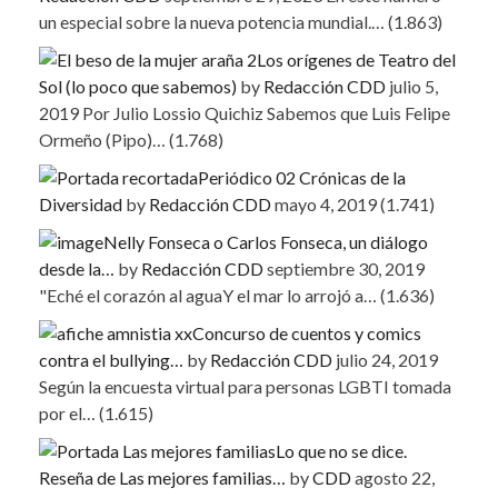
un especial sobre la nueva potencia mundial.…
(1.863)
Los orígenes de Teatro del
Sol (lo poco que sabemos)
by
Redacción CDD
julio 5,
2019
Por Julio Lossio Quichiz Sabemos que Luis Felipe
Ormeño (Pipo)…
(1.768)
Periódico 02 Crónicas de la
Diversidad
by
Redacción CDD
mayo 4, 2019
(1.741)
Nelly Fonseca o Carlos Fonseca, un diálogo
desde la…
by
Redacción CDD
septiembre 30, 2019
"Eché el corazón al aguaY el mar lo arrojó a…
(1.636)
Concurso de cuentos y comics
contra el bullying…
by
Redacción CDD
julio 24, 2019
Según la encuesta virtual para personas LGBTI tomada
por el…
(1.615)
Lo que no se dice.
Reseña de Las mejores familias…
by
CDD
agosto 22,