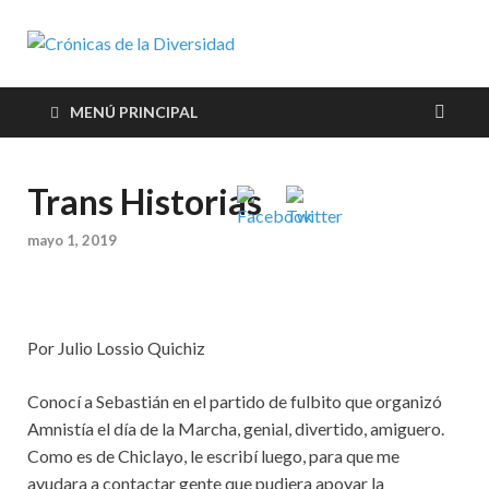
Crónicas de
Plataforma de comunicaciones
sobre temas de cultura LGTB+
la
peruana
MENÚ PRINCIPAL
Diversidad
Trans Historias
mayo 1, 2019
Por Julio Lossio Quichiz
Conocí a Sebastián en el partido de fulbito que organizó
Amnistía el día de la Marcha, genial, divertido, amiguero.
Como es de Chiclayo, le escribí luego, para que me
ayudara a contactar gente que pudiera apoyar la