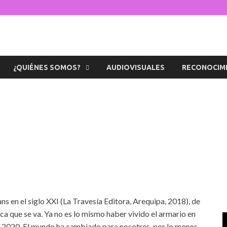
s de la Diversidad
icaciones sobre temas de cultura LGTB+ peruana
¿QUIÉNES SOMOS?
AUDIOVISUALES
RECONOCIM
rans en el siglo XXI (La Travesía Editora, Arequipa, 2018), de
ca que se va. Ya no es lo mismo haber vivido el armario en
 al 2020. El mundo ha cambiado para nosotres, por lo menos