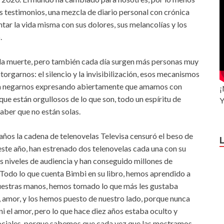
 testimonios, una mezcla de diario personal con crónica
tar la vida misma con sus dolores, sus melancolías y los
.
y la muerte, pero también cada día surgen más personas muy
torgarnos: el silencio y la invisibilización, esos mecanismos
o a negarnos expresando abiertamente que amamos con
¡
 que están orgullosos de lo que son, todo un espíritu de
Y
aber que no están solas.
años la cadena de telenovelas Televisa censuró el beso de
este año, han estrenado dos telenovelas cada una con su
s niveles de audiencia y han conseguido millones de
Todo lo que cuenta Bimbi en su libro, hemos aprendido a
nuestras manos, hemos tomado lo que más les gustaba
a, amor, y los hemos puesto de nuestro lado, porque nunca
ida ni el amor, pero lo que hace diez años estaba oculto y
ociales, porque sabemos que cada vez que las mostramos,