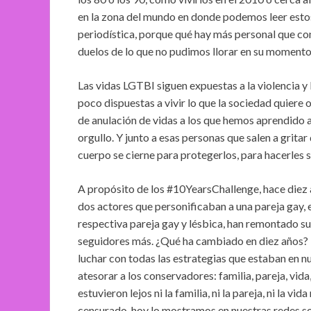
en la zona del mundo en donde podemos leer estos
periodística, porque qué hay más personal que con
duelos de lo que no pudimos llorar en su momento
Las vidas LGTBI siguen expuestas a la violencia 
poco dispuestas a vivir lo que la sociedad quiere o
de anulación de vidas a los que hemos aprendid
orgullo. Y junto a esas personas que salen a gritar
cuerpo se cierne para protegerlos, para hacerles s
A propósito de los #10YearsChallenge, hace diez 
dos actores que personificaban a una pareja gay, 
respectiva pareja gay y lésbica, han remontado su
seguidores más. ¿Qué ha cambiado en diez años? 
luchar con todas las estrategias que estaban en 
atesorar a los conservadores: familia, pareja, vid
estuvieron lejos ni la familia, ni la pareja, ni la v
censurado, hoy lo mostramos en nuestras redes s