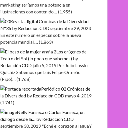
marketing seríamos una potencia en
ilustraciones con contenido…
(1.955)
Revista digital Crónicas de la Diversidad
N°36
by
Redacción CDD
septiembre 29, 2023
En este número un especial sobre la nueva
potencia mundial.…
(1.863)
Los orígenes de
Teatro del Sol (lo poco que sabemos)
by
Redacción CDD
julio 5, 2019
Por Julio Lossio
Quichiz Sabemos que Luis Felipe Ormeño
(Pipo)…
(1.768)
Periódico 02 Crónicas de
la Diversidad
by
Redacción CDD
mayo 4, 2019
(1.741)
Nelly Fonseca o Carlos Fonseca, un
diálogo desde la…
by
Redacción CDD
septiembre 30, 2019
"Eché el corazón al aguaY