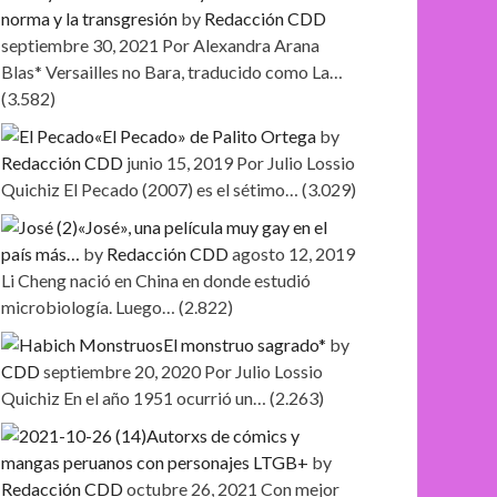
norma y la transgresión
by
Redacción CDD
septiembre 30, 2021
Por Alexandra Arana
Blas* Versailles no Bara, traducido como La…
(3.582)
«El Pecado» de Palito Ortega
by
Redacción CDD
junio 15, 2019
Por Julio Lossio
Quichiz El Pecado (2007) es el sétimo…
(3.029)
«José», una película muy gay en el
país más…
by
Redacción CDD
agosto 12, 2019
Li Cheng nació en China en donde estudió
microbiología. Luego…
(2.822)
El monstruo sagrado*
by
CDD
septiembre 20, 2020
Por Julio Lossio
Quichiz En el año 1951 ocurrió un…
(2.263)
Autorxs de cómics y
mangas peruanos con personajes LTGB+
by
Redacción CDD
octubre 26, 2021
Con mejor