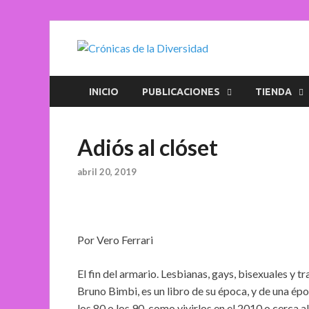
Crónica
Plataforma de comun
INICIO
PUBLICACIONES
TIENDA
Adiós al clóset
abril 20, 2019
Por Vero Ferrari
El fin del armario. Lesbianas, gays, bisexuales y t
Bruno Bimbi, es un libro de su época, y de una épo
los 80 o los 90, como vivirlos en el 2010 o cerca