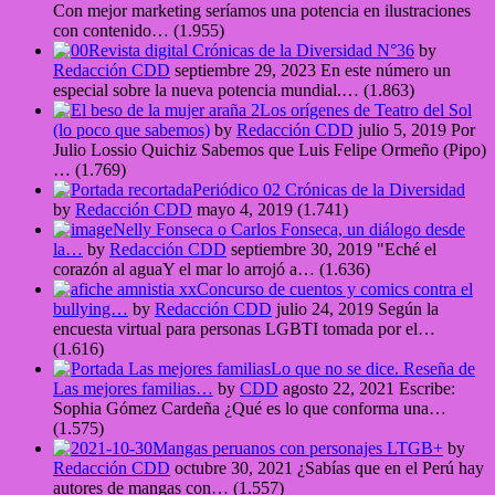
Con mejor marketing seríamos una potencia en ilustraciones
con contenido…
(1.955)
Revista digital Crónicas de la Diversidad N°36
by
Redacción CDD
septiembre 29, 2023
En este número un
especial sobre la nueva potencia mundial.…
(1.863)
Los orígenes de Teatro del Sol
(lo poco que sabemos)
by
Redacción CDD
julio 5, 2019
Por
Julio Lossio Quichiz Sabemos que Luis Felipe Ormeño (Pipo)
…
(1.769)
Periódico 02 Crónicas de la Diversidad
by
Redacción CDD
mayo 4, 2019
(1.741)
Nelly Fonseca o Carlos Fonseca, un diálogo desde
la…
by
Redacción CDD
septiembre 30, 2019
"Eché el
corazón al aguaY el mar lo arrojó a…
(1.636)
Concurso de cuentos y comics contra el
bullying…
by
Redacción CDD
julio 24, 2019
Según la
encuesta virtual para personas LGBTI tomada por el…
(1.616)
Lo que no se dice. Reseña de
Las mejores familias…
by
CDD
agosto 22, 2021
Escribe:
Sophia Gómez Cardeña ¿Qué es lo que conforma una…
(1.575)
Mangas peruanos con personajes LTGB+
by
Redacción CDD
octubre 30, 2021
¿Sabías que en el Perú hay
autores de mangas con…
(1.557)