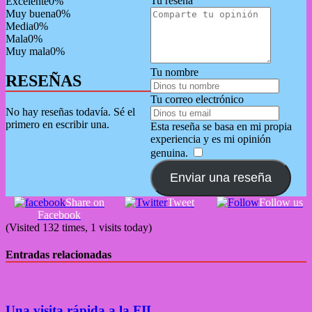
Tu reseña
Excelente
0%
Muy buena
0%
Media
0%
Mala
0%
Muy mala
0%
Tu nombre
RESEÑAS
Tu correo electrónico
No hay reseñas todavía. Sé el
primero en escribir una.
Esta reseña se basa en mi propia
experiencia y es mi opinión
genuina.
​
Enviar una reseña
Share on
Tweet
Follow us
Facebook
(Visited 132 times, 1 visits today)
Entradas relacionadas
Una visita rápida a la FIL