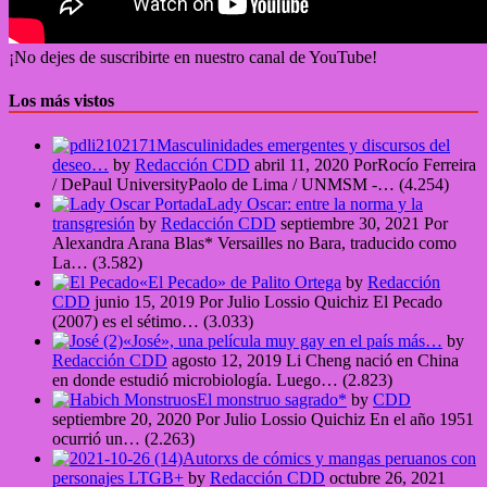
¡No dejes de suscribirte en nuestro canal de YouTube!
Los más vistos
Masculinidades emergentes y discursos del
deseo…
by
Redacción CDD
abril 11, 2020
PorRocío Ferreira
/ DePaul UniversityPaolo de Lima / UNMSM -…
(4.254)
Lady Oscar: entre la norma y la
transgresión
by
Redacción CDD
septiembre 30, 2021
Por
Alexandra Arana Blas* Versailles no Bara, traducido como
La…
(3.582)
«El Pecado» de Palito Ortega
by
Redacción
CDD
junio 15, 2019
Por Julio Lossio Quichiz El Pecado
(2007) es el sétimo…
(3.033)
«José», una película muy gay en el país más…
by
Redacción CDD
agosto 12, 2019
Li Cheng nació en China
en donde estudió microbiología. Luego…
(2.823)
El monstruo sagrado*
by
CDD
septiembre 20, 2020
Por Julio Lossio Quichiz En el año 1951
ocurrió un…
(2.263)
Autorxs de cómics y mangas peruanos con
personajes LTGB+
by
Redacción CDD
octubre 26, 2021