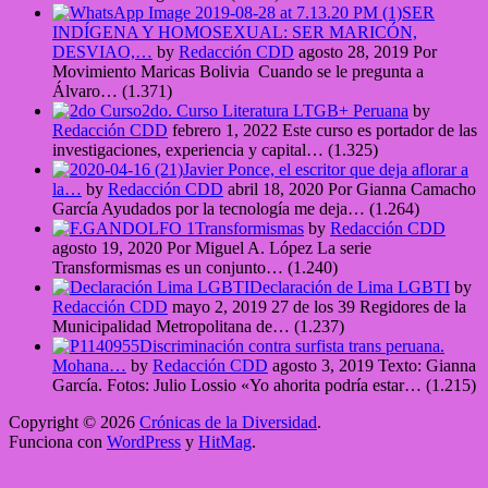
SER
INDÍGENA Y HOMOSEXUAL: SER MARICÓN,
DESVIAO,…
by
Redacción CDD
agosto 28, 2019
Por
Movimiento Maricas Bolivia Cuando se le pregunta a
Álvaro…
(1.371)
2do. Curso Literatura LTGB+ Peruana
by
Redacción CDD
febrero 1, 2022
Este curso es portador de las
investigaciones, experiencia y capital…
(1.325)
Javier Ponce, el escritor que deja aflorar a
la…
by
Redacción CDD
abril 18, 2020
Por Gianna Camacho
García Ayudados por la tecnología me deja…
(1.264)
Transformismas
by
Redacción CDD
agosto 19, 2020
Por Miguel A. López La serie
Transformismas es un conjunto…
(1.240)
Declaración de Lima LGBTI
by
Redacción CDD
mayo 2, 2019
27 de los 39 Regidores de la
Municipalidad Metropolitana de…
(1.237)
Discriminación contra surfista trans peruana.
Mohana…
by
Redacción CDD
agosto 3, 2019
Texto: Gianna
García. Fotos: Julio Lossio «Yo ahorita podría estar…
(1.215)
Copyright © 2026
Crónicas de la Diversidad
.
Funciona con
WordPress
y
HitMag
.