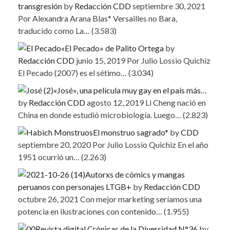
transgresión
by
Redacción CDD
septiembre 30, 2021
Por Alexandra Arana Blas* Versailles no Bara,
traducido como La…
(3.583)
«El Pecado» de Palito Ortega
by
Redacción CDD
junio 15, 2019
Por Julio Lossio Quichiz
El Pecado (2007) es el sétimo…
(3.034)
«José», una película muy gay en el país más…
by
Redacción CDD
agosto 12, 2019
Li Cheng nació en
China en donde estudió microbiología. Luego…
(2.823)
El monstruo sagrado*
by
CDD
septiembre 20, 2020
Por Julio Lossio Quichiz En el año
1951 ocurrió un…
(2.263)
Autorxs de cómics y mangas
peruanos con personajes LTGB+
by
Redacción CDD
octubre 26, 2021
Con mejor marketing seríamos una
potencia en ilustraciones con contenido…
(1.955)
Revista digital Crónicas de la Diversidad N°36
by