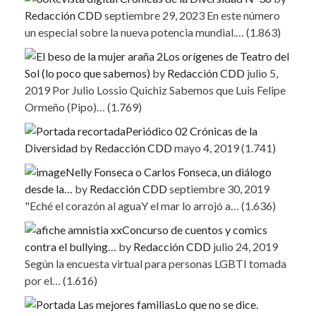
Redacción CDD
septiembre 29, 2023
En este número
un especial sobre la nueva potencia mundial.…
(1.863)
Los orígenes de Teatro del
Sol (lo poco que sabemos)
by
Redacción CDD
julio 5,
2019
Por Julio Lossio Quichiz Sabemos que Luis Felipe
Ormeño (Pipo)…
(1.769)
Periódico 02 Crónicas de la
Diversidad
by
Redacción CDD
mayo 4, 2019
(1.741)
Nelly Fonseca o Carlos Fonseca, un diálogo
desde la…
by
Redacción CDD
septiembre 30, 2019
"Eché el corazón al aguaY el mar lo arrojó a…
(1.636)
Concurso de cuentos y comics
contra el bullying…
by
Redacción CDD
julio 24, 2019
Según la encuesta virtual para personas LGBTI tomada
por el…
(1.616)
Lo que no se dice.