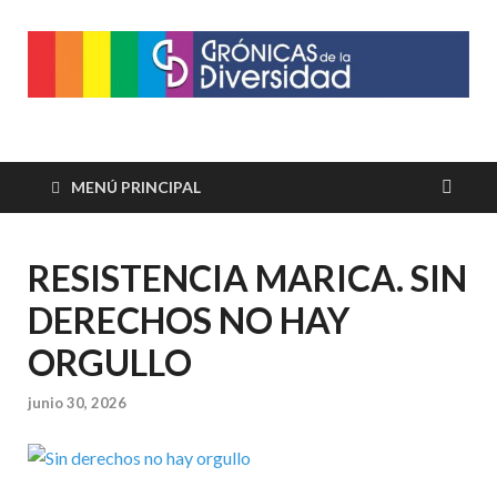
Crónicas de la
Plataforma de comunicaciones sobre temas de cultura LGTB+
peruana
Diversidad
MENÚ PRINCIPAL
RESISTENCIA MARICA. SIN
DERECHOS NO HAY
ORGULLO
junio 30, 2026