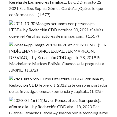
Reseña de Las mejores familias…
by
CDD
agosto 22,
2021
Escribe: Sophia Gómez Cardeña ¿Qué es lo que
conforma una…
(1.577)
Mangas peruanos con personajes
LTGB+
by
Redacción CDD
octubre 30, 2021
¿Sabías
que en el Perú hay autores de mangas con…
(1.557)
SER
INDÍGENA Y HOMOSEXUAL: SER MARICÓN,
DESVIAO,…
by
Redacción CDD
agosto 28, 2019
Por
Movimiento Maricas Bolivia Cuando se le pregunta a
Álvaro…
(1.372)
2do. Curso Literatura LTGB+ Peruana
by
Redacción CDD
febrero 1, 2022
Este curso es portador
de las investigaciones, experiencia y capital…
(1.325)
Javier Ponce, el escritor que deja
aflorar a la…
by
Redacción CDD
abril 18, 2020
Por
Gianna Camacho García Ayudados por la tecnología me