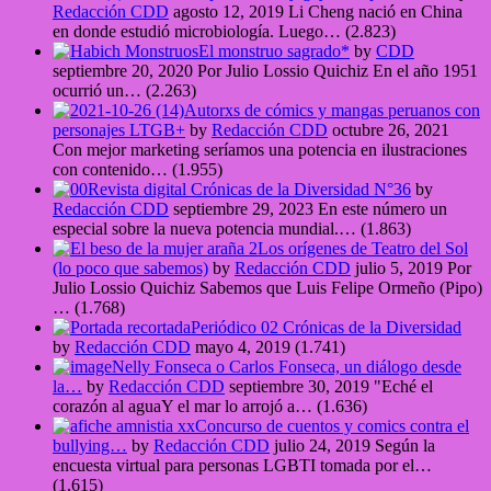
Redacción CDD
agosto 12, 2019
Li Cheng nació en China
en donde estudió microbiología. Luego…
(2.823)
El monstruo sagrado*
by
CDD
septiembre 20, 2020
Por Julio Lossio Quichiz En el año 1951
ocurrió un…
(2.263)
Autorxs de cómics y mangas peruanos con
personajes LTGB+
by
Redacción CDD
octubre 26, 2021
Con mejor marketing seríamos una potencia en ilustraciones
con contenido…
(1.955)
Revista digital Crónicas de la Diversidad N°36
by
Redacción CDD
septiembre 29, 2023
En este número un
especial sobre la nueva potencia mundial.…
(1.863)
Los orígenes de Teatro del Sol
(lo poco que sabemos)
by
Redacción CDD
julio 5, 2019
Por
Julio Lossio Quichiz Sabemos que Luis Felipe Ormeño (Pipo)
…
(1.768)
Periódico 02 Crónicas de la Diversidad
by
Redacción CDD
mayo 4, 2019
(1.741)
Nelly Fonseca o Carlos Fonseca, un diálogo desde
la…
by
Redacción CDD
septiembre 30, 2019
"Eché el
corazón al aguaY el mar lo arrojó a…
(1.636)
Concurso de cuentos y comics contra el
bullying…
by
Redacción CDD
julio 24, 2019
Según la
encuesta virtual para personas LGBTI tomada por el…
(1.615)