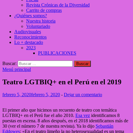
Revista Crónicas de la Diversidad
Carrito de compras
¿Quiénes somos?
Nuestra historia
Voluntariado
Audiovisuales
Reconocimientos
Lo + destacado
2023
PUBLICACIONES
Buscar:
Menú principal
Teatro LGTBIQ+ en el Perú en el 2019
febrero 5, 2020
febrero 5, 2020
-
Dejar un comentario
El primer año que hicimos un recuento de teatro con temática
LGTBIQ+ en el Perú fue el año 2010.
Esa vez
identificamos 8
puestas en escena. 8 años después, en el 2018 identificamos más de
30 (ver el número 7 de nuestra revista). Ya lo dijo
Sebastián
Eddowes
: «En el teatro limeño la no heterosexualidad es un tema