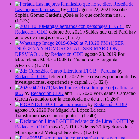
Lo que no se dice. Reseña de
Las mejores familias…
by
CDD
agosto 22, 2021
Escribe:
Sophia Gómez Cardeña ¿Qué es lo que conforma una…
(1.573)
Mangas peruanos con personajes LTGB+
by
Redacción CDD
octubre 30, 2021
¿Sabías que en el Perú hay
autores de mangas con…
(1.557)
SER
INDÍGENA Y HOMOSEXUAL: SER MARICÓN,
DESVIAO,…
by
Redacción CDD
agosto 28, 2019
Por
Movimiento Maricas Bolivia Cuando se le pregunta a
Álvaro…
(1.371)
2do. Curso Literatura LTGB+ Peruana
by
Redacción CDD
febrero 1, 2022
Este curso es portador de las
investigaciones, experiencia y capital…
(1.324)
Javier Ponce, el escritor que deja aflorar a
la…
by
Redacción CDD
abril 18, 2020
Por Gianna Camacho
García Ayudados por la tecnología me deja…
(1.264)
Transformismas
by
Redacción CDD
agosto 19, 2020
Por Miguel A. López La serie
Transformismas es un conjunto…
(1.240)
Declaración de Lima LGBTI
by
Redacción CDD
mayo 2, 2019
27 de los 39 Regidores de la
Municipalidad Metropolitana de…
(1.237)
Discriminación contra surfista trans peruana.