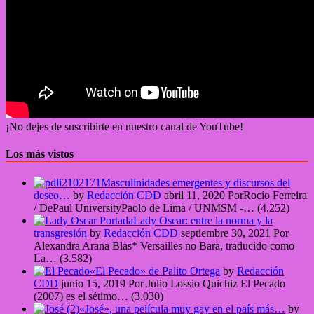
¡No dejes de suscribirte en nuestro canal de YouTube!
Los más vistos
Masculinidades emergentes y discursos del
deseo…
by
Redacción CDD
abril 11, 2020
PorRocío Ferreira
/ DePaul UniversityPaolo de Lima / UNMSM -…
(4.252)
Lady Oscar: entre la norma y la
transgresión
by
Redacción CDD
septiembre 30, 2021
Por
Alexandra Arana Blas* Versailles no Bara, traducido como
La…
(3.582)
«El Pecado» de Palito Ortega
by
Redacción
CDD
junio 15, 2019
Por Julio Lossio Quichiz El Pecado
(2007) es el sétimo…
(3.030)
«José», una película muy gay en el país más…
by