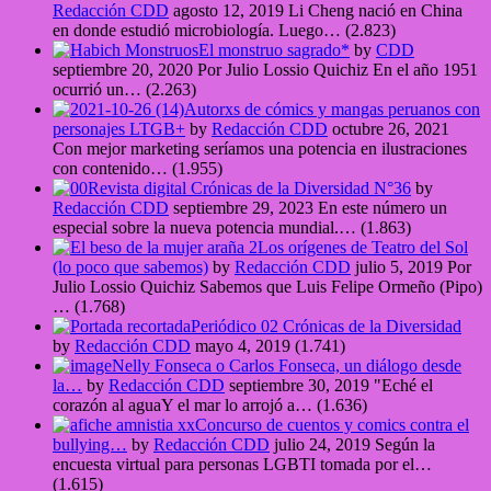
Redacción CDD
agosto 12, 2019
Li Cheng nació en China
en donde estudió microbiología. Luego…
(2.823)
El monstruo sagrado*
by
CDD
septiembre 20, 2020
Por Julio Lossio Quichiz En el año 1951
ocurrió un…
(2.263)
Autorxs de cómics y mangas peruanos con
personajes LTGB+
by
Redacción CDD
octubre 26, 2021
Con mejor marketing seríamos una potencia en ilustraciones
con contenido…
(1.955)
Revista digital Crónicas de la Diversidad N°36
by
Redacción CDD
septiembre 29, 2023
En este número un
especial sobre la nueva potencia mundial.…
(1.863)
Los orígenes de Teatro del Sol
(lo poco que sabemos)
by
Redacción CDD
julio 5, 2019
Por
Julio Lossio Quichiz Sabemos que Luis Felipe Ormeño (Pipo)
…
(1.768)
Periódico 02 Crónicas de la Diversidad
by
Redacción CDD
mayo 4, 2019
(1.741)
Nelly Fonseca o Carlos Fonseca, un diálogo desde
la…
by
Redacción CDD
septiembre 30, 2019
"Eché el
corazón al aguaY el mar lo arrojó a…
(1.636)
Concurso de cuentos y comics contra el
bullying…
by
Redacción CDD
julio 24, 2019
Según la
encuesta virtual para personas LGBTI tomada por el…
(1.615)