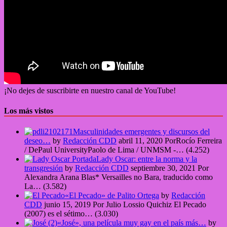
¡No dejes de suscribirte en nuestro canal de YouTube!
Los más vistos
Masculinidades emergentes y discursos del
deseo…
by
Redacción CDD
abril 11, 2020
PorRocío Ferreira
/ DePaul UniversityPaolo de Lima / UNMSM -…
(4.252)
Lady Oscar: entre la norma y la
transgresión
by
Redacción CDD
septiembre 30, 2021
Por
Alexandra Arana Blas* Versailles no Bara, traducido como
La…
(3.582)
«El Pecado» de Palito Ortega
by
Redacción
CDD
junio 15, 2019
Por Julio Lossio Quichiz El Pecado
(2007) es el sétimo…
(3.030)
«José», una película muy gay en el país más…
by