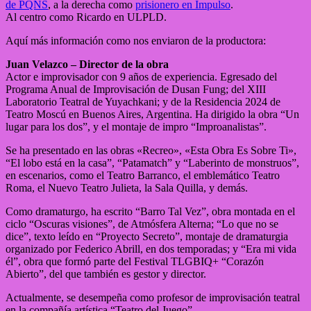
de PQNS
, a la derecha como
prisionero en Impulso
.
Al centro como Ricardo en ULPLD.
Aquí más información como nos enviaron de la productora:
Juan Velazco – Director de la obra
Actor e improvisador con 9 años de experiencia. Egresado del
Programa Anual de Improvisación de Dusan Fung; del XIII
Laboratorio Teatral de Yuyachkani; y de la Residencia 2024 de
Teatro Moscú en Buenos Aires, Argentina. Ha dirigido la obra “Un
lugar para los dos”, y el montaje de impro “Improanalistas”.
Se ha presentado en las obras «Recreo», «Esta Obra Es Sobre Ti»,
“El lobo está en la casa”, “Patamatch” y “Laberinto de monstruos”,
en escenarios, como el Teatro Barranco, el emblemático Teatro
Roma, el Nuevo Teatro Julieta, la Sala Quilla, y demás.
Como dramaturgo, ha escrito “Barro Tal Vez”, obra montada en el
ciclo “Oscuras visiones”, de Atmósfera Alterna; “Lo que no se
dice”, texto leído en “Proyecto Secreto”, montaje de dramaturgia
organizado por Federico Abrill, en dos temporadas; y “Era mi vida
él”, obra que formó parte del Festival TLGBIQ+ “Corazón
Abierto”, del que también es gestor y director.
Actualmente, se desempeña como profesor de improvisación teatral
en la compañía artística “Teatro del Juego”.