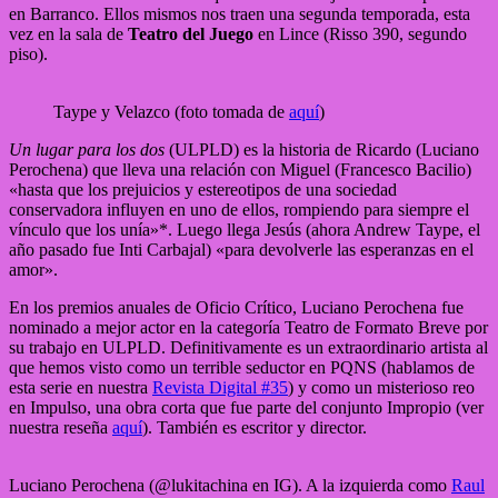
en Barranco. Ellos mismos nos traen una segunda temporada, esta
vez en la sala de
Teatro del Juego
en Lince (Risso 390, segundo
piso).
Taype y Velazco (foto tomada de
aquí
)
Un lugar para los dos
(ULPLD) es la historia de Ricardo (Luciano
Perochena) que lleva una relación con Miguel (Francesco Bacilio)
«hasta que los prejuicios y estereotipos de una sociedad
conservadora influyen en uno de ellos, rompiendo para siempre el
vínculo que los unía»*. Luego llega Jesús (ahora Andrew Taype, el
año pasado fue Inti Carbajal) «para devolverle las esperanzas en el
amor».
En los premios anuales de Oficio Crítico, Luciano Perochena fue
nominado a mejor actor en la categoría Teatro de Formato Breve por
su trabajo en ULPLD. Definitivamente es un extraordinario artista al
que hemos visto como un terrible seductor en PQNS (hablamos de
esta serie en nuestra
Revista Digital #35
) y como un misterioso reo
en Impulso, una obra corta que fue parte del conjunto Impropio (ver
nuestra reseña
aquí
). También es escritor y director.
Luciano Perochena (@lukitachina en IG). A la izquierda como
Raul