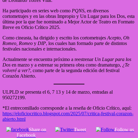
de Leonardo Torres Vilar.
Ha participado en series web como
PQNS
, en diversos
cortometrajes y en las obras Impropio y Un Lugar para los Dos, esta
última por la que fue nominado a Mejor Actor de Teatro en Formato
Breve en Oficio Crítico 2025.
Como cineasta, ha dirigido y escrito los cortometrajes
Acepto
,
Oh
Romeo, Romeo
y
DIP
, los cuales han formado parte de distintos
festivales nacionales e internacionales.
Actualmente se encuentra próximo a reestrenar
Un Lugar para los
Dos
en marzo y a estrenar su primera obra como dramaturgo,
¿Te
volveré a ver?
, como parte de la segunda edición del festival
Corazón Abierto.
ULPLD se presenta el 6, 7 13 y 14 de marzo, entradas al
950272199.
*El entrecomillado corresponde a la reseña de Oficio Crítico, aquí:
https://eloficiocritico.blogspot.com/2025/07/critica-festival-corazon-
abierto.html
Share on
Tweet
Follow us
Facebook