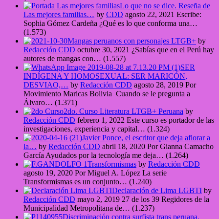
Lo que no se dice. Reseña de
Las mejores familias…
by
CDD
agosto 22, 2021
Escribe:
Sophia Gómez Cardeña ¿Qué es lo que conforma una…
(1.573)
Mangas peruanos con personajes LTGB+
by
Redacción CDD
octubre 30, 2021
¿Sabías que en el Perú hay
autores de mangas con…
(1.557)
SER
INDÍGENA Y HOMOSEXUAL: SER MARICÓN,
DESVIAO,…
by
Redacción CDD
agosto 28, 2019
Por
Movimiento Maricas Bolivia Cuando se le pregunta a
Álvaro…
(1.371)
2do. Curso Literatura LTGB+ Peruana
by
Redacción CDD
febrero 1, 2022
Este curso es portador de las
investigaciones, experiencia y capital…
(1.324)
Javier Ponce, el escritor que deja aflorar a
la…
by
Redacción CDD
abril 18, 2020
Por Gianna Camacho
García Ayudados por la tecnología me deja…
(1.264)
Transformismas
by
Redacción CDD
agosto 19, 2020
Por Miguel A. López La serie
Transformismas es un conjunto…
(1.240)
Declaración de Lima LGBTI
by
Redacción CDD
mayo 2, 2019
27 de los 39 Regidores de la
Municipalidad Metropolitana de…
(1.237)
Discriminación contra surfista trans peruana.