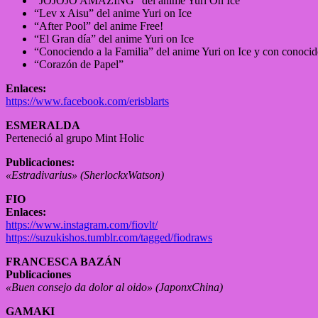
“JOJOJO AMAZING” del anime Yuri On Ice
“Lev x Aisu” del anime Yuri on Ice
“After Pool” del anime Free!
“El Gran día” del anime Yuri on Ice
“Conociendo a la Familia” del anime Yuri on Ice y con conocid
“Corazón de Papel”
Enlaces:
https://www.facebook.com/erisblarts
ESMERALDA
Perteneció al grupo Mint Holic
Publicaciones:
«Estradivarius» (SherlockxWatson)
FIO
Enlaces:
https://www.instagram.com/fiovlt/
https://suzukishos.tumblr.com/tagged/fiodraws
FRANCESCA BAZÁN
Publicaciones
«Buen consejo da dolor al oido» (JaponxChina)
GAMAKI