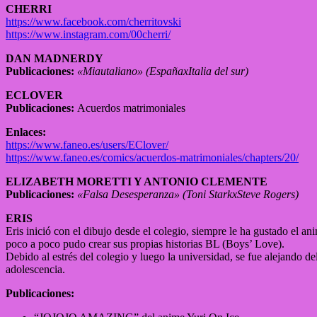
CHERRI
https://www.facebook.com/cherritovski
https://www.instagram.com/00cherri/
DAN MADNERDY
Publicaciones:
«Miautaliano» (EspañaxItalia del sur)
ECLOVER
Publicaciones:
Acuerdos matrimoniales
Enlaces:
https://www.faneo.es/users/EClover/
https://www.faneo.es/comics/acuerdos-matrimoniales/chapters/20/
ELIZABETH MORETTI Y ANTONIO CLEMENTE
Publicaciones:
«Falsa Desesperanza» (Toni StarkxSteve Rogers)
ERIS
Eris inició con el dibujo desde el colegio, siempre le ha gustado el ani
poco a poco pudo crear sus propias historias BL (Boys’ Love).
Debido al estrés del colegio y luego la universidad, se fue alejando d
adolescencia.
Publicaciones: