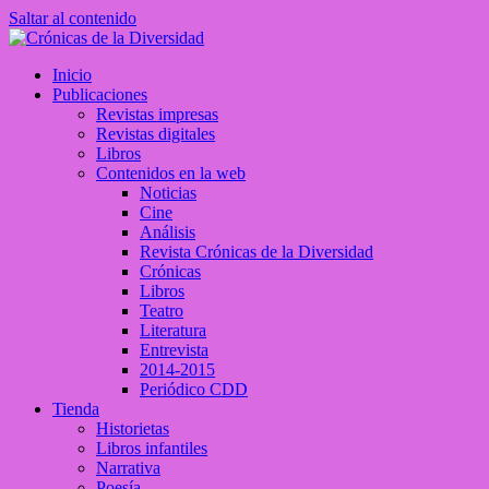
Saltar al contenido
Crónicas de la Diversidad
Inicio
Plataforma de comunicaciones sobre temas de cultura LGTB+ peruan
Publicaciones
Revistas impresas
Revistas digitales
Libros
Contenidos en la web
Noticias
Cine
Análisis
Revista Crónicas de la Diversidad
Crónicas
Libros
Teatro
Literatura
Entrevista
2014-2015
Periódico CDD
Tienda
Historietas
Libros infantiles
Narrativa
Poesía