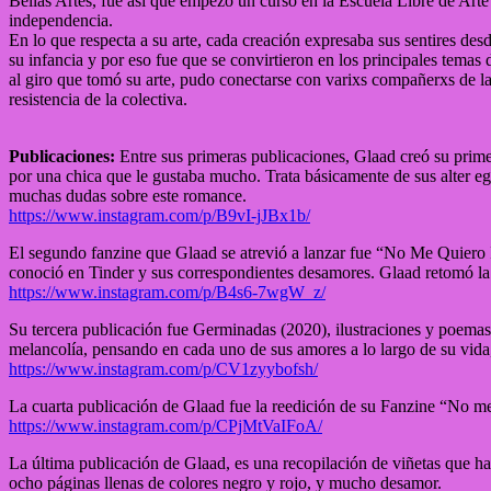
Bellas Artes, fue así que empezó un curso en la Escuela Libre de Arte
independencia.
En lo que respecta a su arte, cada creación expresaba sus sentires de
su infancia y por eso fue que se convirtieron en los principales temas 
al giro que tomó su arte, pudo conectarse con varixs compañerxs de 
resistencia de la colectiva.
Publicaciones:
Entre sus primeras publicaciones, Glaad creó su prime
por una chica que le gustaba mucho. Trata básicamente de sus alter ego
muchas dudas sobre este romance.
https://www.instagram.com/p/B9vI-jJBx1b/
El segundo fanzine que Glaad se atrevió a lanzar fue “No Me Quiero Ilu
conoció en Tinder y sus correspondientes desamores. Glaad retomó la es
https://www.instagram.com/p/B4s6-7wgW_z/
Su tercera publicación fue Germinadas (2020), ilustraciones y poemas e
melancolía, pensando en cada uno de sus amores a lo largo de su vida,
https://www.instagram.com/p/CV1zyybofsh/
La cuarta publicación de Glaad fue la reedición de su Fanzine “No me
https://www.instagram.com/p/CPjMtVaIFoA/
La última publicación de Glaad, es una recopilación de viñetas que ha
ocho páginas llenas de colores negro y rojo, y mucho desamor.