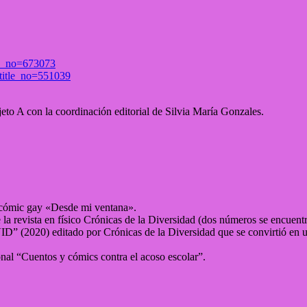
tle_no=673073
?title_no=551039
to A con la coordinación editorial de Silvia María Gonzales.
 cómic gay «Desde mi ventana».
 la revista en físico Crónicas de la Diversidad (dos números se encuentr
D” (2020) editado por Crónicas de la Diversidad que se convirtió en u
nal “Cuentos y cómics contra el acoso escolar”.