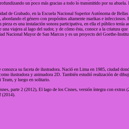
, profundizando un poco más gracias a todo lo transmitido por su abuela.
cialidad de Grabado, en la Escuela Nacional Superior Autónoma de Bellas 
 abordando el género con propósitos altamente marikas e infecciosos. En
ieza es una instalación sonora participativa, en ella el público tenía ac
 de una viajera al lago del sudor, y de cómo ésta, conoce a la criatura q
idad Nacional Mayor de San Marcos y es un proyecto del Goethe-Institu
te conozca su faceta de ilustradora. Nació en Lima en 1985, ciudad dond
como ilustradora y animadora 2D. También estudió realización de dibu
Team, y luego en solitario.
Cisnes, parte 2 (2012), El lago de los Cisnes, versión íntegra con extr
f (2014).