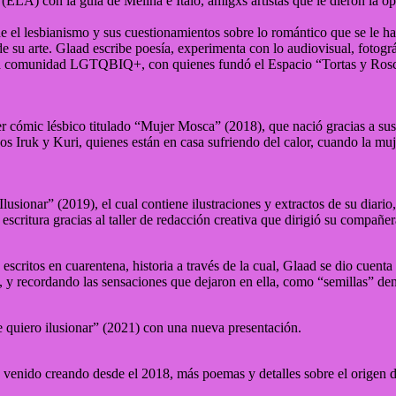
 (ELA) con la guía de Melina e Ítalo, amigxs artistas que le dieron la o
sde el lesbianismo y sus cuestionamientos sobre lo romántico que se le h
de su arte. Glaad escribe poesía, experimenta con lo audiovisual, fotográ
la comunidad LGTQBIQ+, con quienes fundó el Espacio “Tortas y Roscas”,
r cómic lésbico titulado “Mujer Mosca” (2018), que nació gracias a su
s Iruk y Kuri, quienes están en casa sufriendo del calor, cuando la muj
sionar” (2019), el cual contiene ilustraciones y extractos de su diario, 
critura gracias al taller de redacción creativa que dirigió su compañer
scritos en cuarentena, historia a través de la cual, Glaad se dio cuenta
 y recordando las sensaciones que dejaron en ella, como “semillas” dent
 quiero ilusionar” (2021) con una nueva presentación.
 venido creando desde el 2018, más poemas y detalles sobre el origen de