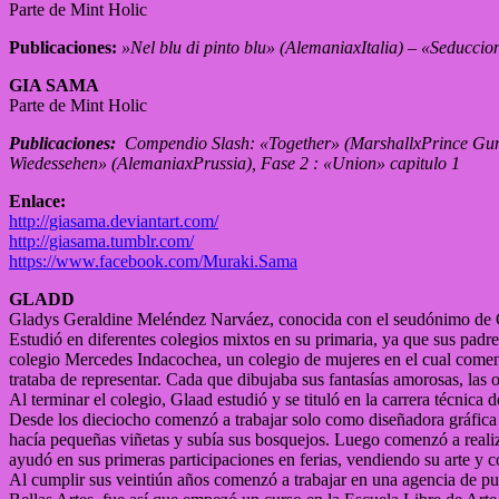
Parte de Mint Holic
Publicaciones:
»Nel blu di pinto blu» (AlemaniaxItalia) – «Sedu
GIA SAMA
Parte de Mint Holic
Publicaciones:
Compendio Slash: «Together» (MarshallxPrince Gu
Wiedessehen» (AlemaniaxPrussia), Fase 2 : «Union» capitulo 1
Enlace:
http://giasama.deviantart.com/
http://giasama.tumblr.com/
https://www.facebook.com/Muraki.Sama
GLADD
Gladys Geraldine Meléndez Narváez, conocida con el seudónimo de Gl
Estudió en diferentes colegios mixtos en su primaria, ya que sus padr
colegio Mercedes Indacochea, un colegio de mujeres en el cual comenzó
trataba de representar. Cada que dibujaba sus fantasías amorosas, las 
Al terminar el colegio, Glaad estudió y se tituló en la carrera técnica
Desde los dieciocho comenzó a trabajar solo como diseñadora gráfica 
hacía pequeñas viñetas y subía sus bosquejos. Luego comenzó a realiza
ayudó en sus primeras participaciones en ferias, vendiendo su arte y co
Al cumplir sus veintiún años comenzó a trabajar en una agencia de pu