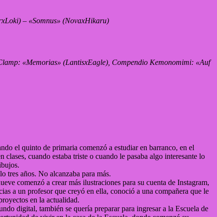
orxLoki) – «Somnus» (NovaxHikaru)
 Clamp: «Memorias» (LantisxEagle), Compendio Kemonomimi: «Auf
ando el quinto de primaria comenzó a estudiar en barranco, en el
 clases, cuando estaba triste o cuando le pasaba algo interesante lo
ibujos.
solo tres años. No alcanzaba para más.
nueve comenzó a crear más ilustraciones para su cuenta de Instagram,
acias a un profesor que creyó en ella, conoció a una compañera que le
proyectos en la actualidad.
do digital, también se quería preparar para ingresar a la Escuela de