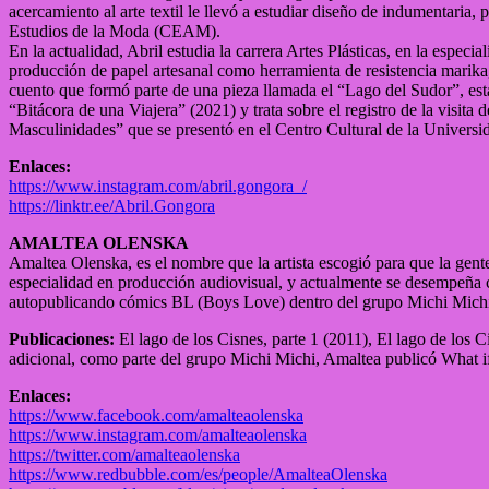
acercamiento al arte textil le llevó a estudiar diseño de indumentaria
Estudios de la Moda (CEAM).
En la actualidad, Abril estudia la carrera Artes Plásticas, en la espe
producción de papel artesanal como herramienta de resistencia marika,
cuento que formó parte de una pieza llamada el “Lago del Sudor”, esta p
“Bitácora de una Viajera” (2021) y trata sobre el registro de la visita
Masculinidades” que se presentó en el Centro Cultural de la Univers
Enlaces:
https://www.instagram.com/abril.gongora_/
https://linktr.ee/Abril.Gongora
AMALTEA OLENSKA
Amaltea Olenska, es el nombre que la artista escogió para que la gen
especialidad en producción audiovisual, y actualmente se desempeña 
autopublicando cómics BL (Boys Love) dentro del grupo Michi Michi 
Publicaciones:
El lago de los Cisnes, parte 1 (2011), El lago de los 
adicional, como parte del grupo Michi Michi, Amaltea publicó What i
Enlaces:
https://www.facebook.com/amalteaolenska
https://www.instagram.com/amalteaolenska
https://twitter.com/amalteaolenska
https://www.redbubble.com/es/people/AmalteaOlenska