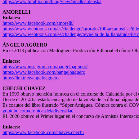
https://www.tumblr.com/blog/view/amalteaolenska
AMORELLI
Enlaces:
https://www.facebook.com/amorelli/
https://www.webtoons.com/es/challenge/tarot-de-100-arcanos/list?ti
https://www.webtoons.com/es/challenge/revuelta-de-la-llamarada/list
ÁNGELO AGÜERO
En el 2013 publica con Madriguera Producción Editorial el cómic Obje
Enlaces:
https://www.instagram.com/oangeloaguero/
https://www.facebook.com/oangeloaguero
https://linktr.ee/angeloaguero
CHECHI CHÁVEZ
En 1999 obtuvo mención honrosa en el concurso de Calandria por el
Desde el 2014 ha estado encargado de la viñeta de la última página de
Es coautor del libro ilustrado “Súper Amigues. Cómics contra el COVI
youtube.com/cronicasdeladiversidad
EL 2020 obtuvo el Primer lugar en el concurso de Amnistía Internacio
Enlaces:
https://www.facebook.com/chaves.chechi