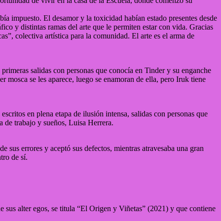
portunidad de vivir en la casa de la Escuela, donde comenzó su
abía impuesto. El desamor y la toxicidad habían estado presentes desde
fico y distintas ramas del arte que le permiten estar con vida. Gracias
 colectiva artística para la comunidad. El arte es el arma de
s primeras salidas con personas que conocía en Tinder y su enganche
er mosca se les aparece, luego se enamoran de ella, pero Iruk tiene
escritos en plena etapa de ilusión intensa, salidas con personas que
a de trabajo y sueños, Luisa Herrera.
 de sus errores y aceptó sus defectos, mientras atravesaba una gran
ro de sí.
 sus alter egos, se titula “El Origen y Viñetas” (2021) y que contiene