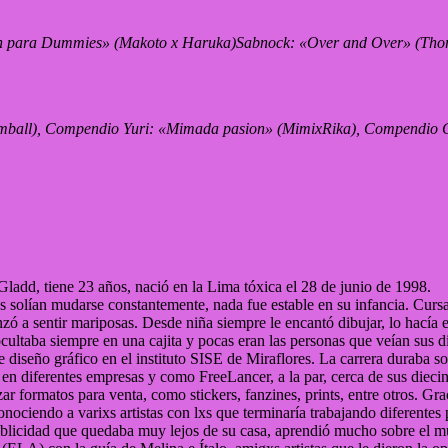
ccion para Dummies» (Makoto x Haruka)Sabnock: «Over and Over» (Th
mball), Compendio Yuri: «Mimada pasion» (MimixRika), Compendio
add, tiene 23 años, nació en la Lima tóxica el 28 de junio de 1998.
es solían mudarse constantemente, nada fue estable en su infancia. Curs
 a sentir mariposas. Desde niña siempre le encantó dibujar, lo hacía en
ocultaba siempre en una cajita y pocas eran las personas que veían sus d
 de diseño gráfico en el instituto SISE de Miraflores. La carrera duraba 
en diferentes empresas y como FreeLancer, a la par, cerca de sus dieci
r formatos para venta, como stickers, fanzines, prints, entre otros. Gr
nociendo a varixs artistas con lxs que terminaría trabajando diferentes 
blicidad que quedaba muy lejos de su casa, aprendió mucho sobre el mun