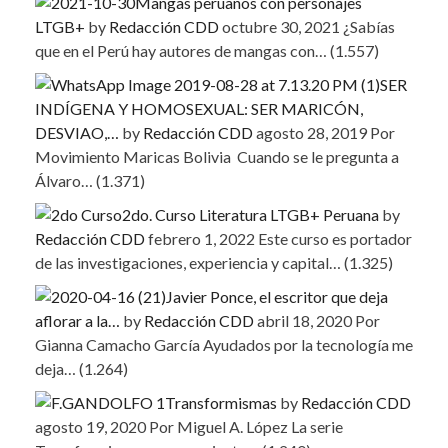
Mangas peruanos con personajes
LTGB+
by
Redacción CDD
octubre 30, 2021
¿Sabías
que en el Perú hay autores de mangas con…
(1.557)
SER
INDÍGENA Y HOMOSEXUAL: SER MARICÓN,
DESVIAO,…
by
Redacción CDD
agosto 28, 2019
Por
Movimiento Maricas Bolivia Cuando se le pregunta a
Álvaro…
(1.371)
2do. Curso Literatura LTGB+ Peruana
by
Redacción CDD
febrero 1, 2022
Este curso es portador
de las investigaciones, experiencia y capital…
(1.325)
Javier Ponce, el escritor que deja
aflorar a la…
by
Redacción CDD
abril 18, 2020
Por
Gianna Camacho García Ayudados por la tecnología me
deja…
(1.264)
Transformismas
by
Redacción CDD
agosto 19, 2020
Por Miguel A. López La serie