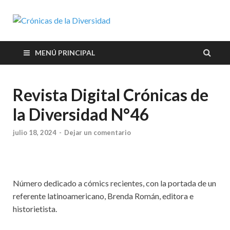
Crónicas de
Plataforma de comunicaciones
sobre temas de cultura LGTB+
la
peruana
MENÚ PRINCIPAL
Diversidad
Revista Digital Crónicas de
la Diversidad N°46
julio 18, 2024
-
Dejar un comentario
Número dedicado a cómics recientes, con la portada de un
referente latinoamericano, Brenda Román, editora e
historietista.