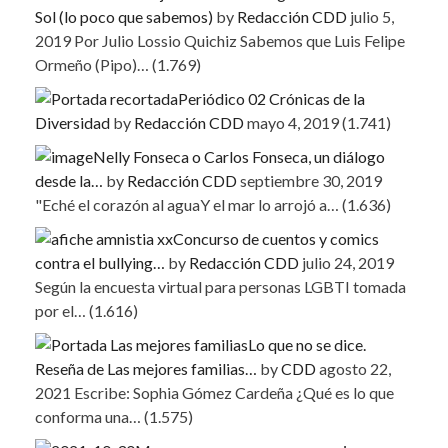
Sol (lo poco que sabemos)
by
Redacción CDD
julio 5,
2019
Por Julio Lossio Quichiz Sabemos que Luis Felipe
Ormeño (Pipo)…
(1.769)
Periódico 02 Crónicas de la
Diversidad
by
Redacción CDD
mayo 4, 2019
(1.741)
Nelly Fonseca o Carlos Fonseca, un diálogo
desde la…
by
Redacción CDD
septiembre 30, 2019
"Eché el corazón al aguaY el mar lo arrojó a…
(1.636)
Concurso de cuentos y comics
contra el bullying…
by
Redacción CDD
julio 24, 2019
Según la encuesta virtual para personas LGBTI tomada
por el…
(1.616)
Lo que no se dice.
Reseña de Las mejores familias…
by
CDD
agosto 22,
2021
Escribe: Sophia Gómez Cardeña ¿Qué es lo que
conforma una…
(1.575)