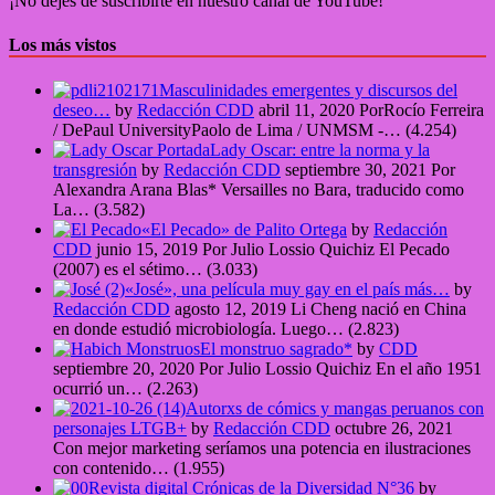
¡No dejes de suscribirte en nuestro canal de YouTube!
Los más vistos
Masculinidades emergentes y discursos del
deseo…
by
Redacción CDD
abril 11, 2020
PorRocío Ferreira
/ DePaul UniversityPaolo de Lima / UNMSM -…
(4.254)
Lady Oscar: entre la norma y la
transgresión
by
Redacción CDD
septiembre 30, 2021
Por
Alexandra Arana Blas* Versailles no Bara, traducido como
La…
(3.582)
«El Pecado» de Palito Ortega
by
Redacción
CDD
junio 15, 2019
Por Julio Lossio Quichiz El Pecado
(2007) es el sétimo…
(3.033)
«José», una película muy gay en el país más…
by
Redacción CDD
agosto 12, 2019
Li Cheng nació en China
en donde estudió microbiología. Luego…
(2.823)
El monstruo sagrado*
by
CDD
septiembre 20, 2020
Por Julio Lossio Quichiz En el año 1951
ocurrió un…
(2.263)
Autorxs de cómics y mangas peruanos con
personajes LTGB+
by
Redacción CDD
octubre 26, 2021
Con mejor marketing seríamos una potencia en ilustraciones
con contenido…
(1.955)
Revista digital Crónicas de la Diversidad N°36
by