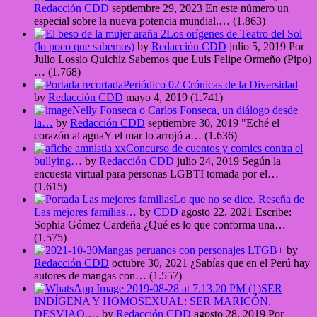
Redacción CDD
septiembre 29, 2023
En este número un
especial sobre la nueva potencia mundial.…
(1.863)
Los orígenes de Teatro del Sol
(lo poco que sabemos)
by
Redacción CDD
julio 5, 2019
Por
Julio Lossio Quichiz Sabemos que Luis Felipe Ormeño (Pipo)
…
(1.768)
Periódico 02 Crónicas de la Diversidad
by
Redacción CDD
mayo 4, 2019
(1.741)
Nelly Fonseca o Carlos Fonseca, un diálogo desde
la…
by
Redacción CDD
septiembre 30, 2019
"Eché el
corazón al aguaY el mar lo arrojó a…
(1.636)
Concurso de cuentos y comics contra el
bullying…
by
Redacción CDD
julio 24, 2019
Según la
encuesta virtual para personas LGBTI tomada por el…
(1.615)
Lo que no se dice. Reseña de
Las mejores familias…
by
CDD
agosto 22, 2021
Escribe:
Sophia Gómez Cardeña ¿Qué es lo que conforma una…
(1.575)
Mangas peruanos con personajes LTGB+
by
Redacción CDD
octubre 30, 2021
¿Sabías que en el Perú hay
autores de mangas con…
(1.557)
SER
INDÍGENA Y HOMOSEXUAL: SER MARICÓN,
DESVIAO,…
by
Redacción CDD
agosto 28, 2019
Por