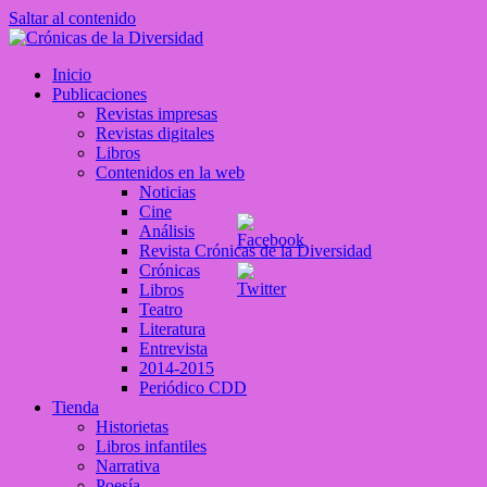
Saltar al contenido
Crónicas de la Diversidad
Inicio
Plataforma de comunicaciones sobre temas de cultura LGTB+
Publicaciones
peruana
Revistas impresas
Revistas digitales
Libros
Contenidos en la web
Noticias
Cine
Análisis
Revista Crónicas de la Diversidad
Crónicas
Libros
Teatro
Literatura
Entrevista
2014-2015
Periódico CDD
Tienda
Historietas
Libros infantiles
Narrativa
Poesía