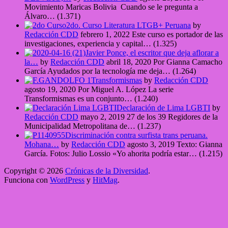
Movimiento Maricas Bolivia Cuando se le pregunta a
Álvaro…
(1.371)
2do. Curso Literatura LTGB+ Peruana
by
Redacción CDD
febrero 1, 2022
Este curso es portador de las
investigaciones, experiencia y capital…
(1.325)
Javier Ponce, el escritor que deja aflorar a
la…
by
Redacción CDD
abril 18, 2020
Por Gianna Camacho
García Ayudados por la tecnología me deja…
(1.264)
Transformismas
by
Redacción CDD
agosto 19, 2020
Por Miguel A. López La serie
Transformismas es un conjunto…
(1.240)
Declaración de Lima LGBTI
by
Redacción CDD
mayo 2, 2019
27 de los 39 Regidores de la
Municipalidad Metropolitana de…
(1.237)
Discriminación contra surfista trans peruana.
Mohana…
by
Redacción CDD
agosto 3, 2019
Texto: Gianna
García. Fotos: Julio Lossio «Yo ahorita podría estar…
(1.215)
Copyright © 2026
Crónicas de la Diversidad
.
Funciona con
WordPress
y
HitMag
.