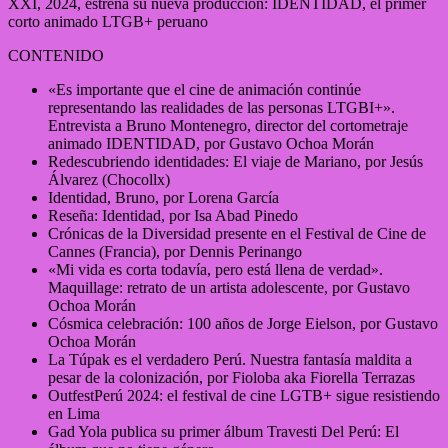
XXI, 2024, estrena su nueva producción: IDENTIDAD, el primer
corto animado LTGB+ peruano
CONTENIDO
«Es importante que el cine de animación continúe
representando las realidades de las personas LTGBI+».
Entrevista a Bruno Montenegro, director del cortometraje
animado IDENTIDAD, por Gustavo Ochoa Morán
Redescubriendo identidades: El viaje de Mariano, por Jesús
Álvarez (Chocollx)
Identidad, Bruno, por Lorena García
Reseña: Identidad, por Isa Abad Pinedo
Crónicas de la Diversidad presente en el Festival de Cine de
Cannes (Francia), por Dennis Perinango
«Mi vida es corta todavía, pero está llena de verdad».
Maquillage: retrato de un artista adolescente, por Gustavo
Ochoa Morán
Cósmica celebración: 100 años de Jorge Eielson, por Gustavo
Ochoa Morán
La Túpak es el verdadero Perú. Nuestra fantasía maldita a
pesar de la colonización, por Fioloba aka Fiorella Terrazas
OutfestPerú 2024: el festival de cine LGTB+ sigue resistiendo
en Lima
Gad Yola publica su primer álbum Travesti Del Perú: El