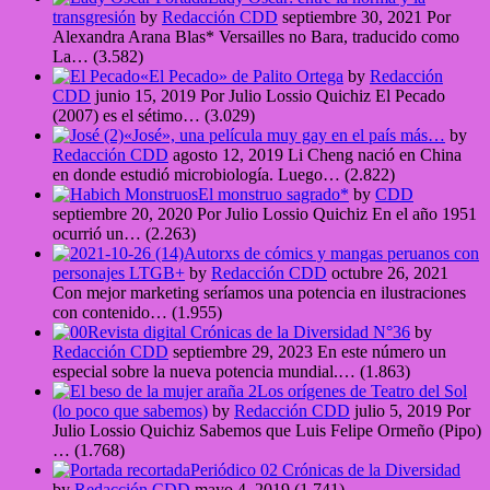
transgresión
by
Redacción CDD
septiembre 30, 2021
Por
Alexandra Arana Blas* Versailles no Bara, traducido como
La…
(3.582)
«El Pecado» de Palito Ortega
by
Redacción
CDD
junio 15, 2019
Por Julio Lossio Quichiz El Pecado
(2007) es el sétimo…
(3.029)
«José», una película muy gay en el país más…
by
Redacción CDD
agosto 12, 2019
Li Cheng nació en China
en donde estudió microbiología. Luego…
(2.822)
El monstruo sagrado*
by
CDD
septiembre 20, 2020
Por Julio Lossio Quichiz En el año 1951
ocurrió un…
(2.263)
Autorxs de cómics y mangas peruanos con
personajes LTGB+
by
Redacción CDD
octubre 26, 2021
Con mejor marketing seríamos una potencia en ilustraciones
con contenido…
(1.955)
Revista digital Crónicas de la Diversidad N°36
by
Redacción CDD
septiembre 29, 2023
En este número un
especial sobre la nueva potencia mundial.…
(1.863)
Los orígenes de Teatro del Sol
(lo poco que sabemos)
by
Redacción CDD
julio 5, 2019
Por
Julio Lossio Quichiz Sabemos que Luis Felipe Ormeño (Pipo)
…
(1.768)
Periódico 02 Crónicas de la Diversidad
by
Redacción CDD
mayo 4, 2019
(1.741)