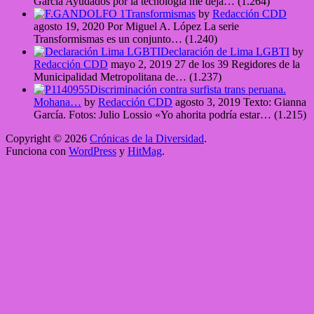
García Ayudados por la tecnología me deja…
(1.264)
Transformismas
by
Redacción CDD
agosto 19, 2020
Por Miguel A. López La serie
Transformismas es un conjunto…
(1.240)
Declaración de Lima LGBTI
by
Redacción CDD
mayo 2, 2019
27 de los 39 Regidores de la
Municipalidad Metropolitana de…
(1.237)
Discriminación contra surfista trans peruana.
Mohana…
by
Redacción CDD
agosto 3, 2019
Texto: Gianna
García. Fotos: Julio Lossio «Yo ahorita podría estar…
(1.215)
Copyright © 2026
Crónicas de la Diversidad
.
Funciona con
WordPress
y
HitMag
.