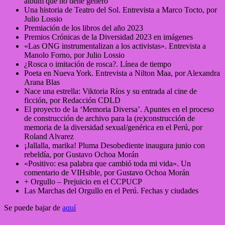
álbum que no tiene género
Una historia de Teatro del Sol. Entrevista a Marco Tocto, por
Julio Lossio
Premiación de los libros del año 2023
Premios Crónicas de la Diversidad 2023 en imágenes
«Las ONG instrumentalizan a los activistas». Entrevista a
Manolo Forno, por Julio Lossio
¿Rosca o imitación de rosca?. Línea de tiempo
Poeta en Nueva York. Entrevista a Nilton Maa, por Alexandra
Arana Blas
Nace una estrella: Viktoria Ríos y su entrada al cine de
ficción, por Redacción CDLD
El proyecto de la ‘Memoria Diversa’. Apuntes en el proceso
de construcción de archivo para la (re)construcción de
memoria de la diversidad sexual/genérica en el Perú, por
Roland Alvarez
¡Jallalla, marika! Pluma Desobediente inaugura junio con
rebeldía, por Gustavo Ochoa Morán
«Positivo: esa palabra que cambió toda mi vida». Un
comentario de VIHsible, por Gustavo Ochoa Morán
+ Orgullo – Prejuicio en el CCPUCP
Las Marchas del Orgullo en el Perú. Fechas y ciudades
Se puede bajar de
aquí