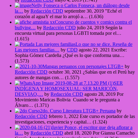
Nelly Fonseca o Carlos Fonseca, un diálogo desde
la…
by
Redacción CDD
septiembre 30, 2019
"Eché el
corazón al aguaY el mar lo arrojó a…
(1.636)
Concurso de cuentos y comics contra el
bullying…
by
Redacción CDD
julio 24, 2019
Según la
encuesta virtual para personas LGBTI tomada por el…
(1.615)
Lo que no se dice. Reseña de
Las mejores familias…
by
CDD
agosto 22, 2021
Escribe:
Sophia Gómez Cardeña ¿Qué es lo que conforma una…
(1.573)
Mangas peruanos con personajes LTGB+
by
Redacción CDD
octubre 30, 2021
¿Sabías que en el Perú hay
autores de mangas con…
(1.557)
SER
INDÍGENA Y HOMOSEXUAL: SER MARICÓN,
DESVIAO,…
by
Redacción CDD
agosto 28, 2019
Por
Movimiento Maricas Bolivia Cuando se le pregunta a
Álvaro…
(1.371)
2do. Curso Literatura LTGB+ Peruana
by
Redacción CDD
febrero 1, 2022
Este curso es portador de las
investigaciones, experiencia y capital…
(1.324)
Javier Ponce, el escritor que deja aflorar a
la…
by
Redacción CDD
abril 18, 2020
Por Gianna Camacho