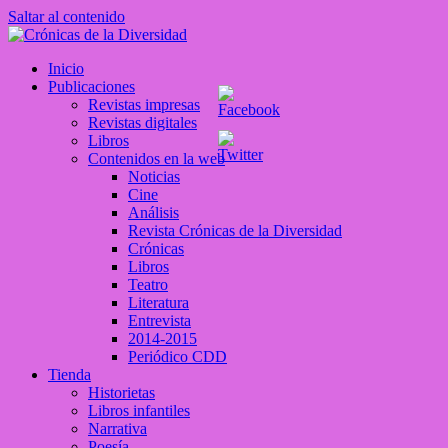
Saltar al contenido
Crónicas de la Diversidad
Inicio
Plataforma de comunicaciones sobre temas de cultura LGTB+
Publicaciones
peruana
Revistas impresas
Revistas digitales
Libros
Contenidos en la web
Noticias
Cine
Análisis
Revista Crónicas de la Diversidad
Crónicas
Libros
Teatro
Literatura
Entrevista
2014-2015
Periódico CDD
Tienda
Historietas
Libros infantiles
Narrativa
Poesía