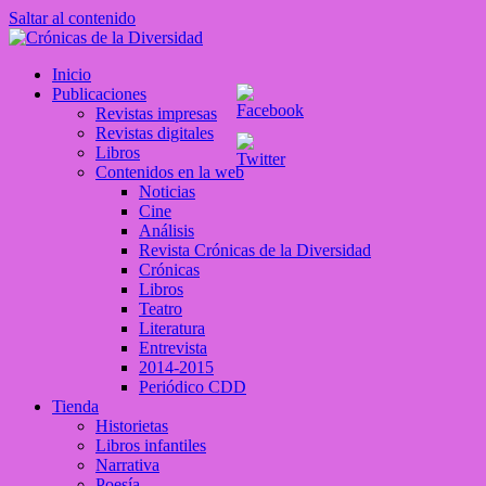
Saltar al contenido
Crónicas de la Diversidad
Inicio
Plataforma de comunicaciones sobre temas de cultura LGTB+
Publicaciones
peruana
Revistas impresas
Revistas digitales
Libros
Contenidos en la web
Noticias
Cine
Análisis
Revista Crónicas de la Diversidad
Crónicas
Libros
Teatro
Literatura
Entrevista
2014-2015
Periódico CDD
Tienda
Historietas
Libros infantiles
Narrativa
Poesía