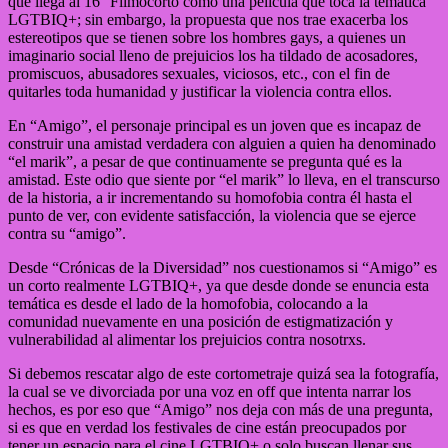
que llega al 16° Filmocorto como una película que toca la temática
LGTBIQ+; sin embargo, la propuesta que nos trae exacerba los
estereotipos que se tienen sobre los hombres gays, a quienes un
imaginario social lleno de prejuicios los ha tildado de acosadores,
promiscuos, abusadores sexuales, viciosos, etc., con el fin de
quitarles toda humanidad y justificar la violencia contra ellos.
En “Amigo”, el personaje principal es un joven que es incapaz de
construir una amistad verdadera con alguien a quien ha denominado
“el marik”, a pesar de que continuamente se pregunta qué es la
amistad. Este odio que siente por “el marik” lo lleva, en el transcurso
de la historia, a ir incrementando su homofobia contra él hasta el
punto de ver, con evidente satisfacción, la violencia que se ejerce
contra su “amigo”.
Desde “Crónicas de la Diversidad” nos cuestionamos si “Amigo” es
un corto realmente LGTBIQ+, ya que desde donde se enuncia esta
temática es desde el lado de la homofobia, colocando a la
comunidad nuevamente en una posición de estigmatización y
vulnerabilidad al alimentar los prejuicios contra nosotrxs.
Si debemos rescatar algo de este cortometraje quizá sea la fotografía,
la cual se ve divorciada por una voz en off que intenta narrar los
hechos, es por eso que “Amigo” nos deja con más de una pregunta,
si es que en verdad los festivales de cine están preocupados por
tener un espacio para el cine LGTBIQ+ o solo buscan llenar sus