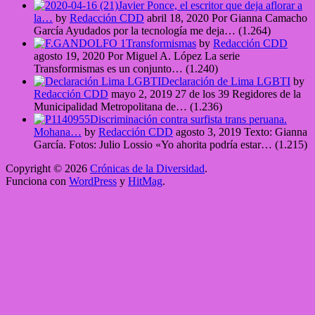
Javier Ponce, el escritor que deja aflorar a
la…
by
Redacción CDD
abril 18, 2020
Por Gianna Camacho
García Ayudados por la tecnología me deja…
(1.264)
Transformismas
by
Redacción CDD
agosto 19, 2020
Por Miguel A. López La serie
Transformismas es un conjunto…
(1.240)
Declaración de Lima LGBTI
by
Redacción CDD
mayo 2, 2019
27 de los 39 Regidores de la
Municipalidad Metropolitana de…
(1.236)
Discriminación contra surfista trans peruana.
Mohana…
by
Redacción CDD
agosto 3, 2019
Texto: Gianna
García. Fotos: Julio Lossio «Yo ahorita podría estar…
(1.215)
Copyright © 2026
Crónicas de la Diversidad
.
Funciona con
WordPress
y
HitMag
.