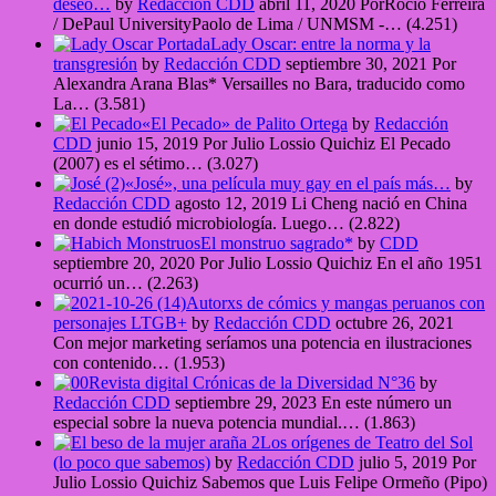
deseo…
by
Redacción CDD
abril 11, 2020
PorRocío Ferreira
/ DePaul UniversityPaolo de Lima / UNMSM -…
(4.251)
Lady Oscar: entre la norma y la
transgresión
by
Redacción CDD
septiembre 30, 2021
Por
Alexandra Arana Blas* Versailles no Bara, traducido como
La…
(3.581)
«El Pecado» de Palito Ortega
by
Redacción
CDD
junio 15, 2019
Por Julio Lossio Quichiz El Pecado
(2007) es el sétimo…
(3.027)
«José», una película muy gay en el país más…
by
Redacción CDD
agosto 12, 2019
Li Cheng nació en China
en donde estudió microbiología. Luego…
(2.822)
El monstruo sagrado*
by
CDD
septiembre 20, 2020
Por Julio Lossio Quichiz En el año 1951
ocurrió un…
(2.263)
Autorxs de cómics y mangas peruanos con
personajes LTGB+
by
Redacción CDD
octubre 26, 2021
Con mejor marketing seríamos una potencia en ilustraciones
con contenido…
(1.953)
Revista digital Crónicas de la Diversidad N°36
by
Redacción CDD
septiembre 29, 2023
En este número un
especial sobre la nueva potencia mundial.…
(1.863)
Los orígenes de Teatro del Sol
(lo poco que sabemos)
by
Redacción CDD
julio 5, 2019
Por
Julio Lossio Quichiz Sabemos que Luis Felipe Ormeño (Pipo)