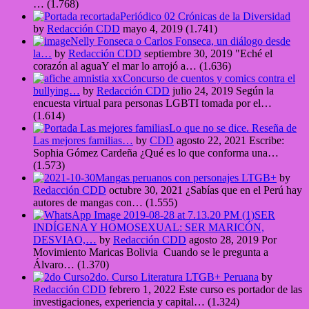
…
(1.768)
Periódico 02 Crónicas de la Diversidad
by
Redacción CDD
mayo 4, 2019
(1.741)
Nelly Fonseca o Carlos Fonseca, un diálogo desde
la…
by
Redacción CDD
septiembre 30, 2019
"Eché el
corazón al aguaY el mar lo arrojó a…
(1.636)
Concurso de cuentos y comics contra el
bullying…
by
Redacción CDD
julio 24, 2019
Según la
encuesta virtual para personas LGBTI tomada por el…
(1.614)
Lo que no se dice. Reseña de
Las mejores familias…
by
CDD
agosto 22, 2021
Escribe:
Sophia Gómez Cardeña ¿Qué es lo que conforma una…
(1.573)
Mangas peruanos con personajes LTGB+
by
Redacción CDD
octubre 30, 2021
¿Sabías que en el Perú hay
autores de mangas con…
(1.555)
SER
INDÍGENA Y HOMOSEXUAL: SER MARICÓN,
DESVIAO,…
by
Redacción CDD
agosto 28, 2019
Por
Movimiento Maricas Bolivia Cuando se le pregunta a
Álvaro…
(1.370)
2do. Curso Literatura LTGB+ Peruana
by
Redacción CDD
febrero 1, 2022
Este curso es portador de las
investigaciones, experiencia y capital…
(1.324)