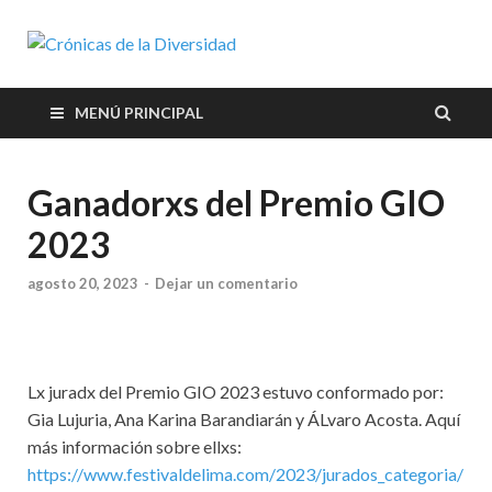
Crónicas de
Plataforma de comunicaciones
sobre temas de cultura LGTB+
la
peruana
MENÚ PRINCIPAL
Diversidad
Ganadorxs del Premio GIO
2023
agosto 20, 2023
-
Dejar un comentario
Lx juradx del Premio GIO 2023 estuvo conformado por:
Gia Lujuria, Ana Karina Barandiarán y ÁLvaro Acosta. Aquí
más información sobre ellxs:
https://www.festivaldelima.com/2023/jurados_categoria/