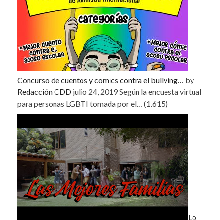
Concurso de cuentos y comics contra el bullying…
by
Redacción CDD
julio 24, 2019
Según la encuesta virtual
para personas LGBTI tomada por el…
(1.615)
Lo